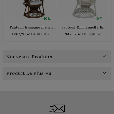
-10%
-10%
Fauteuil Emmanuelle En
Fauteuil Emmanuelle En
Rotin Teinté Brun Avec
Rotin Blanc
Regular
Regular
1 267,20 €
1 408,00 €
947,52 €
1 052,80 €
Coussin
price
price

Nouveaux Produits

Produit Le Plus Vu