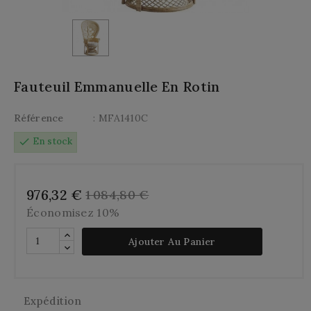
Fauteuil Emmanuelle En Rotin
Référence
: MFA1410C
check
En stock
976,32 €
1 084,80 €
Économisez 10%
Ajouter Au Panier
Expédition