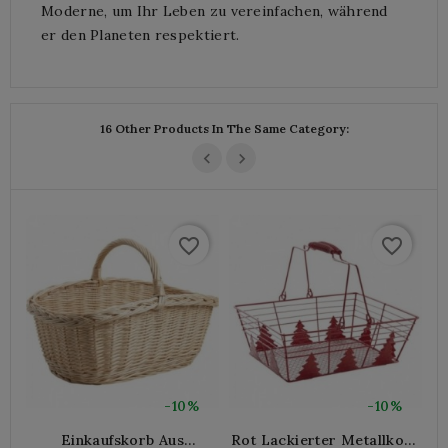
Moderne, um Ihr Leben zu vereinfachen, während
er den Planeten respektiert.
16 Other Products In The Same Category:
favorite_border
favorite_border
-10%
-10%
Einkaufskorb Aus
Rot Lackierter Metallkorb