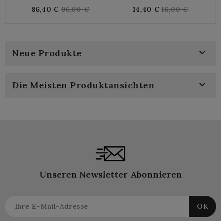
Weidengeflecht
Mit Baummotiv
Regular
Regular
86,40 €
96,00 €
14,40 €
16,00 €
price
price

Neue Produkte

Die Meisten Produktansichten
Unseren Newsletter Abonnieren