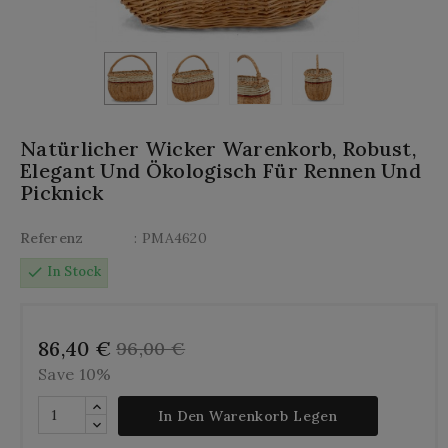
Natürlicher Wicker Warenkorb, Robust,
Elegant Und Ökologisch Für Rennen Und
Picknick
Referenz
: PMA4620
check
In Stock
86,40 €
96,00 €
Save 10%
In Den Warenkorb Legen