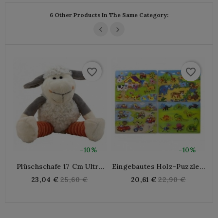
6 Other Products In The Same Category:
favorite_border
favorite_border
-10%
-10%
Plüschschafe 17 Cm Ultra
Eingebautes Holz-Puzzle -
Sanft | Doudou First Age
Lot Von 4
Ki
Regular
Regular
23,04 €
25,60 €
20,61 €
22,90 €
Washable For Birth And
price
price
Baby Room Decoration