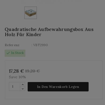
Quadratische Aufbewahrungsbox Aus
Holz Für Kinder
Referenz
: VBT2990
check
In Stock
17,28 €
19,20 €
Save 10%
In Den Warenkorb Legen