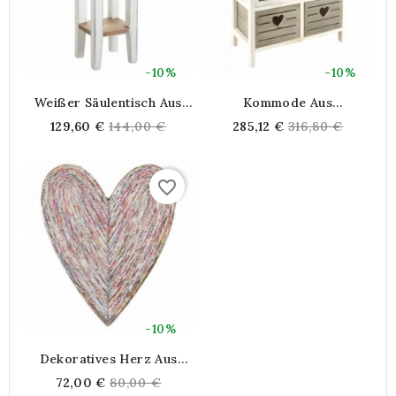
-10%
-10%
Weißer Säulentisch Aus
Kommode Aus
Holz Mit 1 Schublade
Durchbrochenem Holz 6
Regular
Regular
129,60 €
144,00 €
285,12 €
316,80 €
Schubladen Coeur
price
price
favorite_border
-10%
Dekoratives Herz Aus
Recyclingpapier
Regular
72,00 €
80,00 €