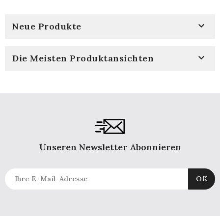
Schubladen Für
Schlafzimmer- Und
Wohnzimmer

Neue Produkte

Die Meisten Produktansichten
Unseren Newsletter Abonnieren