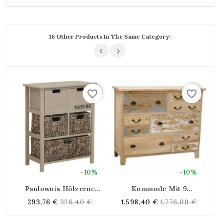
price
16 Other Products In The Same Category:
favorite_border
favorite_border
-10%
-10%
Paulownia Hölzerne
Kommode Mit 9
Kommode Tönte |
Schubladen In Mindi Bunt
Regular
Regular
293,76 €
326,40 €
1.598,40 €
1.776,00 €
Lagerschrank 5
Blaugrau Und Weiß
price
price
Geflochtene Corn-