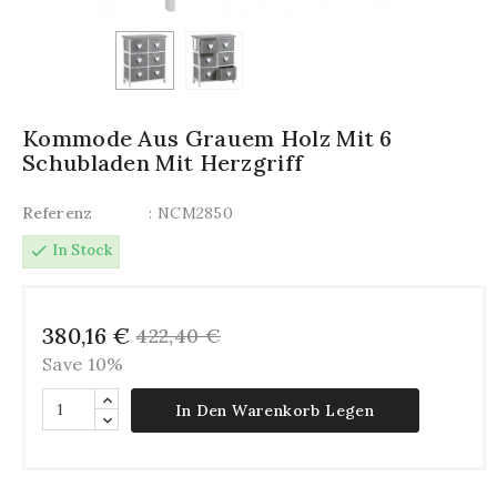
Kommode Aus Grauem Holz Mit 6
Schubladen Mit Herzgriff
Referenz
: NCM2850
check
In Stock
380,16 €
422,40 €
Save 10%
In Den Warenkorb Legen