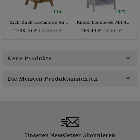
-10%
-10%
Zick-Zack-Kommode Aus
Kinderkommode Mit 4
Mangoholz Mit 5
Schubladen In Medium
Regular
Regular
1.238,40 €
1.376,00 €
253,44 €
281,60 €
Schubladen
price
price

Neue Produkte

Die Meisten Produktansichten
Unseren Newsletter Abonnieren