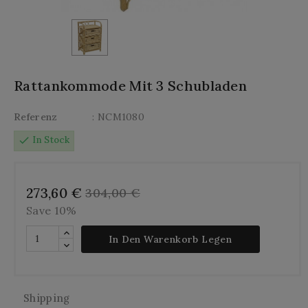
Rattankommode Mit 3 Schubladen
Referenz
: NCM1080
check
In Stock
273,60 €
304,00 €
Save 10%
In Den Warenkorb Legen
Shipping