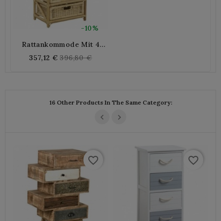
-10%
Rattankommode Mit 4
Schubladen
Regular
357,12 €
396,80 €
price
16 Other Products In The Same Category:
favorite_border
favorite_border