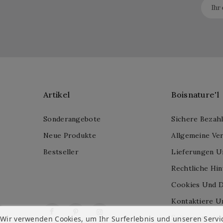
Artikel
Boisnature'l
Sonderangebote
Sichere Bezah
Neue Produkte
Allgemeine Ve
Bestseller
Lieferungen U
Rechtliche Hi
Cookies Und D
Kontaktiere U
Facebook
Pinterest
Instagram
Seitenverzeich
Wir verwenden Cookies, um Ihr Surferlebnis und unseren Servi