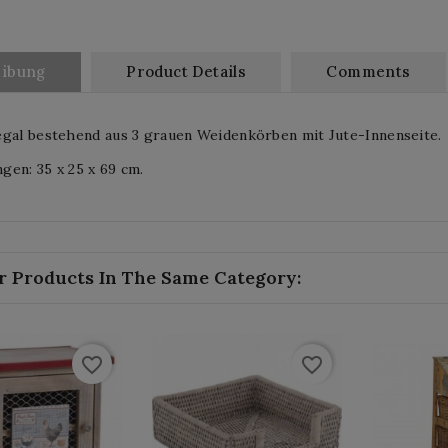
eibung
Product Details
Comments
egal bestehend aus 3 grauen Weidenkörben mit Jute-Innenseite.
en: 35 x 25 x 69 cm.
r Products In The Same Category:
favorite_border
favorite_border