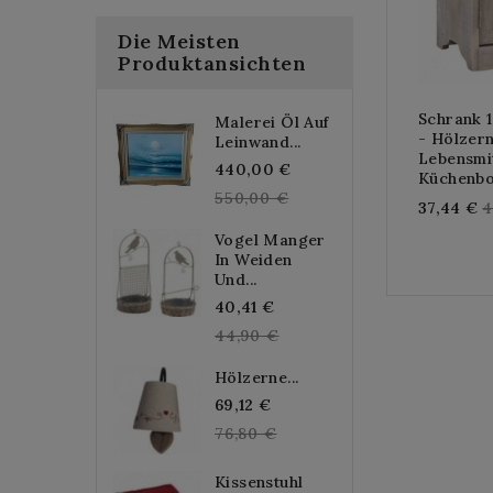
Die Meisten
Produktansichten
Schrank 
Malerei Öl Auf
- Hölzern
Leinwand...
Lebensmi
Regular
440,00 €
Küchenb
price
550,00 €
R
37,44 €
4
p
Vogel Manger
In Weiden
Und...
Regular
40,41 €
price
44,90 €
Hölzerne...
Regular
69,12 €
price
76,80 €
Kissenstuhl