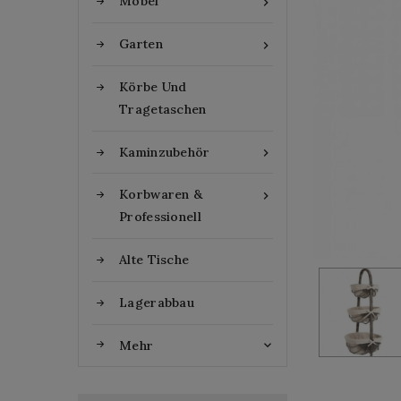
Möbel

Garten

Körbe Und
Tragetaschen
Kaminzubehör

Korbwaren &

Professionell
Alte Tische
Lagerabbau
Mehr
