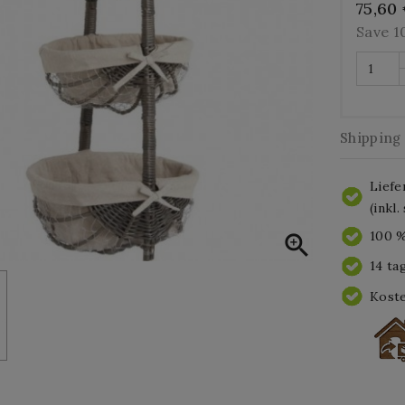
75,60
Save 
Shipping
Liefe
(inkl
100 %

14 ta
Koste