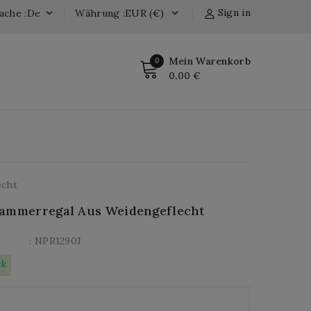
Sign in
ache :de
Währung :EUR (€)


Mein Warenkorb
0
0,00 €
echt
ammerregal Aus Weidengeflecht
: NPR1290J
ck