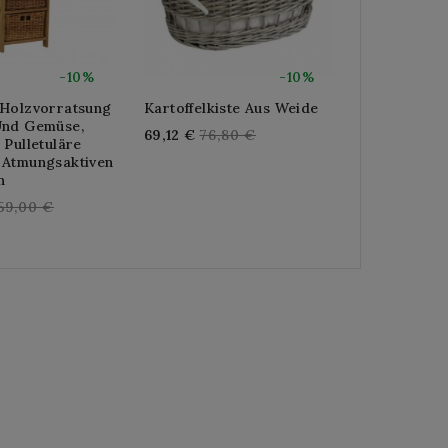
-10%
-10%
 Holzvorratsung
Kartoffelkiste Aus Weide
3-Stöckige
Und Gemüse,
Aus Schwar
Regular
69,12 €
76,80 €
 Pulletuläre
Und Kunsth
price
 Atmungsaktiven
Reg
80,64 €
89
n
pri
egular
59,00 €
rice