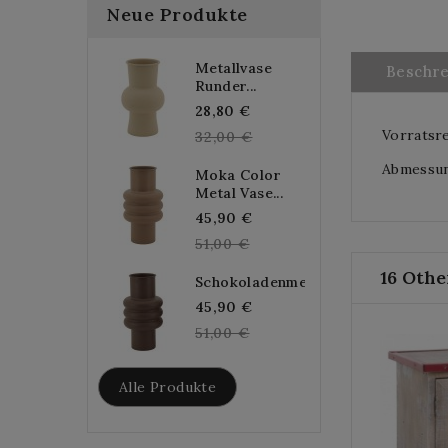
Neue Produkte
Metallvase
Beschr
Runder...
Regular
28,80 €
Vorratsr
price
32,00 €
Abmessung
Moka Color
Metal Vase...
Regular
45,90 €
price
51,00 €
16 Othe
Schokoladenmetallvase...
Regular
45,90 €
price
51,00 €
Alle Produkte