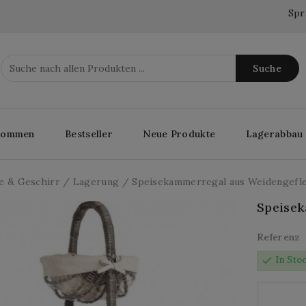
Spr
Suche
lkommen
Bestseller
Neue Produkte
Lagerabbau
e & Geschirr
Lagerung
Speisekammerregal aus Weidengefl
Speisek
Referenz
check
In Sto