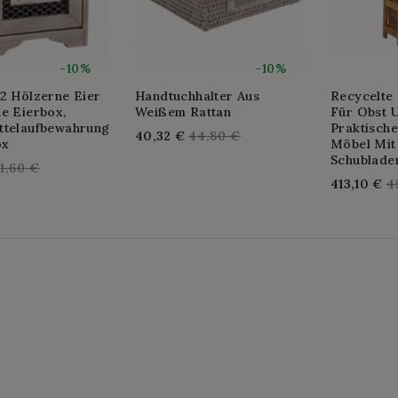
-10%
-10%
12 Hölzerne Eier
Handtuchhalter Aus
Recycelte
e Eierbox,
Weißem Rattan
Für Obst 
ttelaufbewahrung
Praktische
Regular
40,32 €
44,80 €
ox
Möbel Mit
price
Schublade
egular
1,60 €
R
413,10 €
4
rice
p