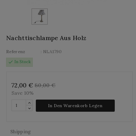
Nachttischlampe Aus Holz
Referenz
: NLA1790
check
In Stock
72,00 €
80,00 €
Save 10%
In Den Warenkorb Legen
Shipping