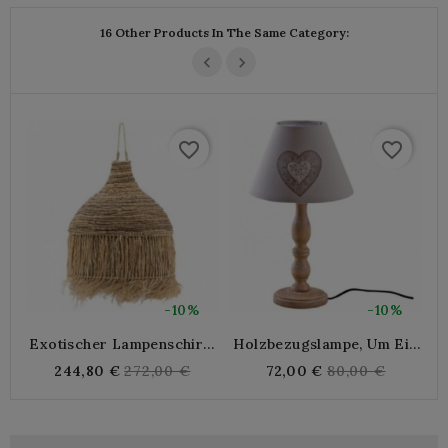
16 Other Products In The Same Category:
favorite_border
favorite_border
-10%
-10%
Exotischer Lampenschirm
Holzbezugslampe, Um Ein
R
In Natürlichem Abaca Ø 42
Lampenschirm-Herz-
Regular
Regular
244,80 €
272,00 €
72,00 €
80,00 €
H 45 Cm
Baumwolle Zu Legen
price
price