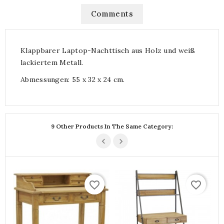
Comments
Klappbarer Laptop-Nachttisch aus Holz und weiß
lackiertem Metall.
Abmessungen: 55 x 32 x 24 cm.
9 Other Products In The Same Category:
favorite_border
favorite_border