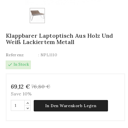
Klappbarer Laptoptisch Aus Holz Und
Weiß Lackiertem Metall
Referenz
: NPL1110
check
In Stock
69,12 €
76,80 €
Save 10%
In Den Warenkorb Legen