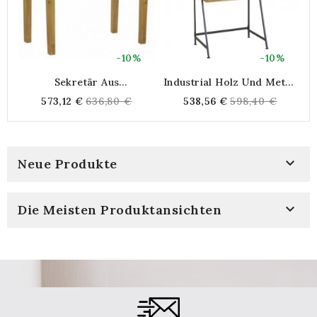
-10%
-10%
Sekretär Aus
Industrial Holz Und Metall
Mahagoniholz
Schreibtisch | Arbeitstisch
Regular
Regular
573,12 €
636,80 €
538,56 €
598,40 €
Mit 2 Regalen Und 2
price
price
Integrierten
Speicherschubladen

Neue Produkte

Die Meisten Produktansichten