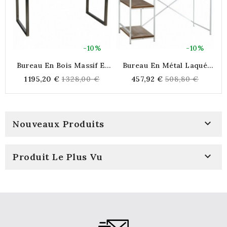
-10%
-10%
Bureau En Bois Massif Et
Bureau En Métal Laqué
Peau De Vache
Blanc Et Bois + Étagères
Regular
Regular
1 195,20 €
1 328,00 €
457,92 €
508,80 €
B
price
price

Nouveaux Produits

Produit Le Plus Vu