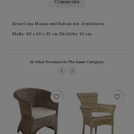
Comments
Sessel aus Manau und Rattan mit Armlehnen.
Maße: 60 x 60 x 81 cm Sitzhöhe 43 cm.
16 Other Products In The Same Category:
favorite_border
favorite_border