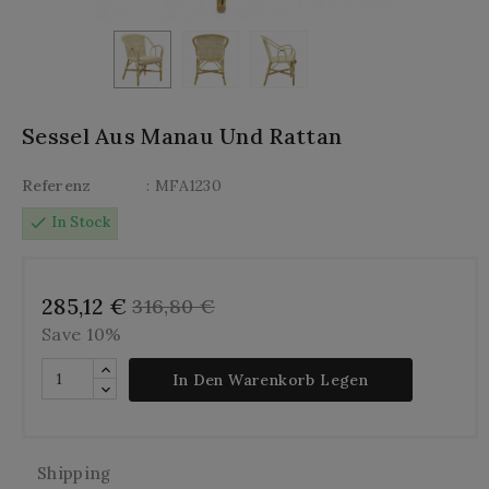
Sessel Aus Manau Und Rattan
Referenz
: MFA1230
check
In Stock
285,12 €
316,80 €
Save 10%
In Den Warenkorb Legen
Shipping