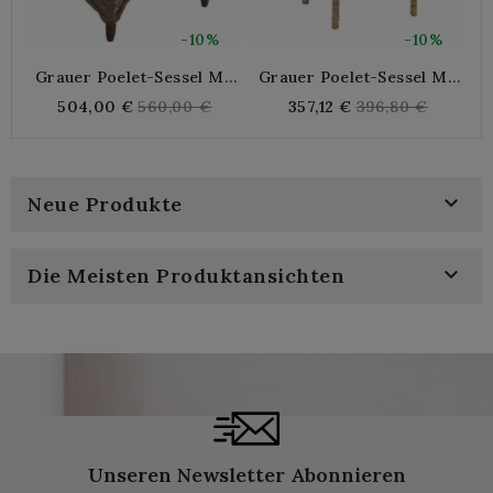
-10%
-10%
Grauer Poelet-Sessel Mit
Grauer Poelet-Sessel Mit
Kissen
Stapelbarem Kissen
Regular
Regular
504,00 €
560,00 €
357,12 €
396,80 €
price
price

Neue Produkte

Die Meisten Produktansichten
Unseren Newsletter Abonnieren