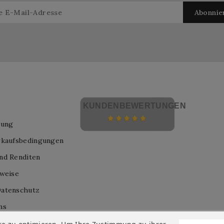
KUNDENBEWERTUNGEN
lung
rkaufsbedingungen
nd Renditen
nweise
atenschutz
ns
nis