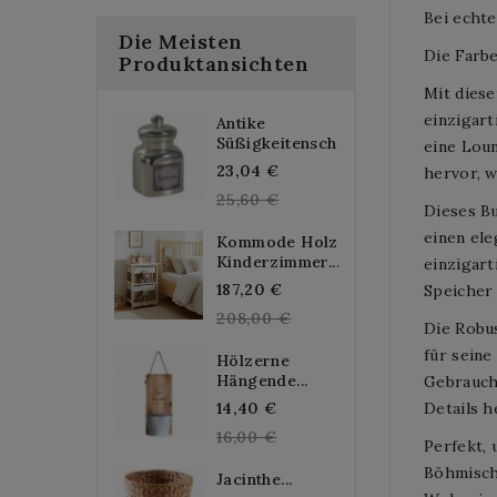
Bei echte
Die Meisten
Die Farbe
Produktansichten
Mit dies
einzigart
Antike
Süßigkeitenschachtel...
eine Loun
Regular
23,04 €
hervor, w
price
25,60 €
Dieses Bu
einen ele
Kommode Holz
Kinderzimmer...
einzigar
Regular
187,20 €
Speicher 
price
208,00 €
Die Robus
für seine
Hölzerne
Hängende...
Gebrauch
Regular
14,40 €
Details h
price
16,00 €
Perfekt, 
Böhmisch
Jacinthe...