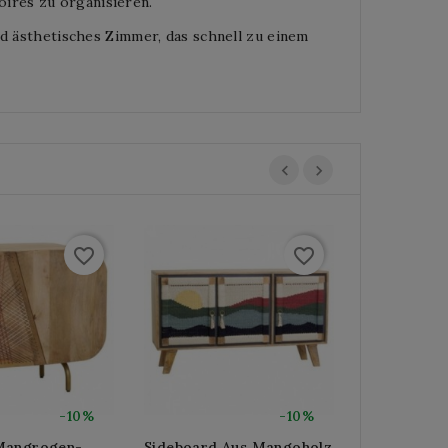
ires zu organisieren.
nd ästhetisches Zimmer, das schnell zu einem
favorite_border
favorite_border
-10%
-10%
Mangrogen-
Sideboard Aus Mangoholz
3-Türiges 