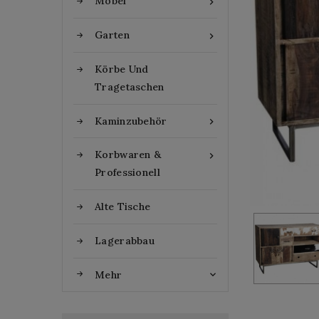
Möbel

Garten

Körbe Und
Tragetaschen
Kaminzubehör

Korbwaren &

Professionell
Alte Tische
Lagerabbau
Mehr
