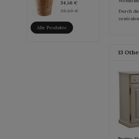
Wohnzimm
Regular
34,56 €
price
38,40 €
Durch die
zentralen
Alle Produkte
13 Othe
Brutto-H