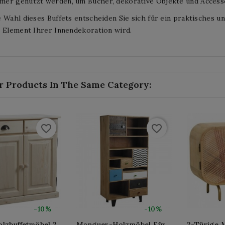
er genutzt werden, um Bücher, dekorative Objekte und Accesso
 Wahl dieses Buffets entscheiden Sie sich für ein praktisches u
 Element Ihrer Innendekoration wird.
r Products In The Same Category:
favorite_border
favorite_border
-10%
-10%
olzbuffetmöbel 2
Manguer-Holzmöbel Für
2-Türige 