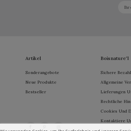
Artikel
Boisnature'l
Sonderangebote
Sichere Bezah
Neue Produkte
Allgemeine Ve
Bestseller
Lieferungen U
Rechtliche Hi
Cookies Und D
Kontaktiere U
Facebook
Pinterest
Instagram
Seitenverzeich