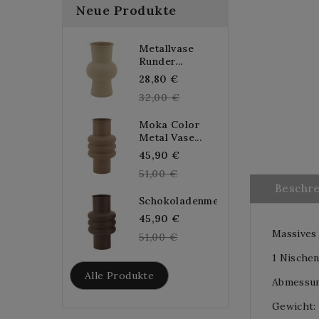
Neue Produkte
Metallvase
Runder...
Regular
28,80 €
price
32,00 €
Moka Color
Metal Vase...
Regular
45,90 €
price
51,00 €
Beschr
Schokoladenmetallvase...
Regular
45,90 €
Massives 
price
51,00 €
1 Nischen
Alle Produkte
Abmessung
Gewicht: