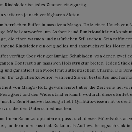
m Rindsleder ist jedes Zimmer einzigartig,
n variieren je nach verfügbaren Aktien.
em herrlichen Buffet in massivem Mango-Holz einen Hauch von A
ige Möbel entworfen, um Ästhetik und Funktionalität zu kombini
ge, die einen warmen und natürlichen Stil suchen. Sein raffinie
ährend Rindsleder ein originelles und anspruchsvolles Noten mit
ffet verfügt über vier geräumige Schubladen, von denen zwei ec
ganten Kontrast zur massiven Holzstruktur bieten. Jedes Stück
tig und garantiert ein Möbel mit authentischem Charme. Die Sch
für Ihr tägliches Zubehör, während Sie ein bestelltes und harmo
theit von Mango-Holz gewährleistet über die Zeit eine hervorr
 Festigkeit und den Widerstand erkannt, wodurch dieses Buffet ei
 macht. Sein Handwerksdesign hebt Qualitätswissen mit ordentl
ervor, die den Unterschied machen.
um Ihren Raum zu optimieren, passt sich dieses Möbelstück an ve
er, modern oder rustikal. Es kann als Aufbewahrungsschrank in