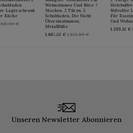
Schubladen
Wohnzimmer Und Büro 7
Holzbuffe
her Lagerschrank
Nischen, 2 Türen, 5
Stilvoller
r Küche
Schubladen, Die Nicht
Für Esszi
Übereinstimmen,
Und Wohn
Regular
816,00 €
Metallfüße
1.293,12 €
price
Regular
1.667,52 €
1.852,80 €
price
Unseren Newsletter Abonnieren