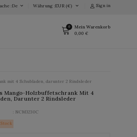
Sign in
ache :de
Währung :EUR (€)


Mein Warenkorb
0
0,00 €
k mit 4 Schubladen, darunter 2 Rindsleder
s Mango-Holzbuffetschrank Mit 4
den, Darunter 2 Rindsleder
: NCM3230C
 Stock