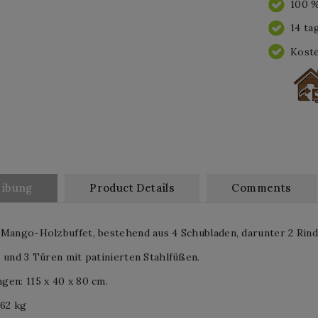
100 %
14 ta
Koste
eibung
Product Details
Comments
Mango-Holzbuffet, bestehend aus 4 Schubladen, darunter 2 Rind
 und 3 Türen mit patinierten Stahlfüßen.
en: 115 x 40 x 80 cm.
 62 kg