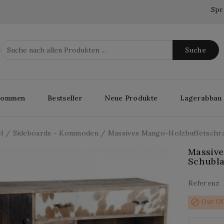
Spr
Suche
lkommen
Bestseller
Neue Produkte
Lagerabbau
l
Sideboards - Kommoden
Massives Mango-Holzbuffetschran
Massive
Schubla
Referenz
block
Out Of