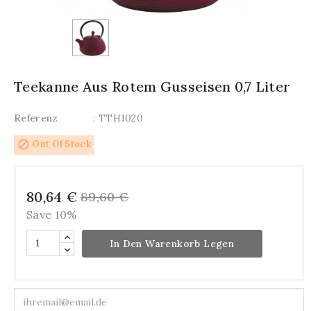
Teekanne Aus Rotem Gusseisen 0,7 Liter
Referenz
: TTH1020
block
Out Of Stock
80,64 €
89,60 €
Save 10%
In Den Warenkorb Legen