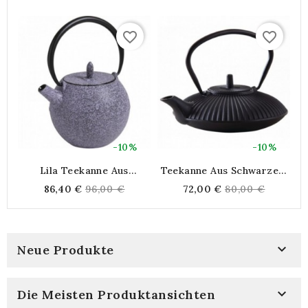
favorite_border
favorite_border
-10%
-10%
Lila Teekanne Aus
Teekanne Aus Schwarzem
E
Gusseisen 0,9 Liter
Gusseisen 0,8 Liter
Regular
Regular
86,40 €
96,00 €
72,00 €
80,00 €
price
price

Neue Produkte

Die Meisten Produktansichten