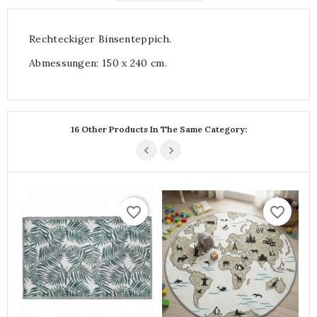
Rechteckiger Binsenteppich.
Abmessungen: 150 x 240 cm.
16 Other Products In The Same Category:
favorite_border
favorite_border