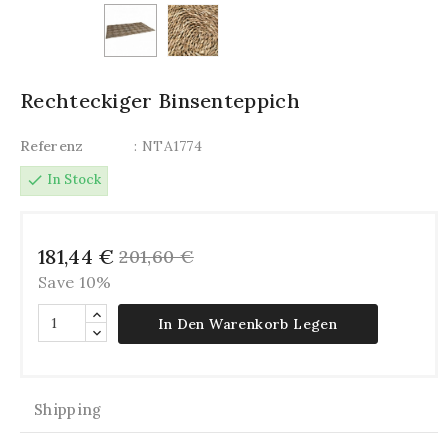
Rechteckiger Binsenteppich
Referenz
: NTA1774
check
In Stock
181,44 €
201,60 €
Save 10%
In Den Warenkorb Legen
Shipping