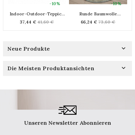
-10%
-10%
Indoor-Outdoor-Teppich
Runde Baumwolle
I
Aus Recyceltem Kunststoff
Kinderkammerteppich Ø
A
Regular
Regular
37,44 €
41,60 €
66,24 €
73,60 €
120 X 180 Cm
120 Cm | Großes
price
price
Pädagogisches Und
Dekoratives Spiel
Teppichwaschbar

Neue Produkte

Die Meisten Produktansichten
Unseren Newsletter Abonnieren