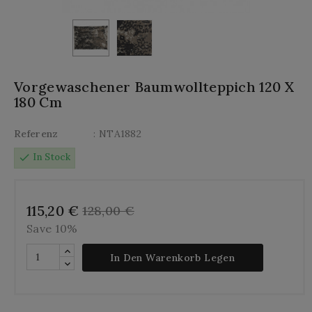
Vorgewaschener Baumwollteppich 120 X
180 Cm
Referenz
: NTA1882
check
In Stock
115,20 €
128,00 €
Save 10%
In Den Warenkorb Legen