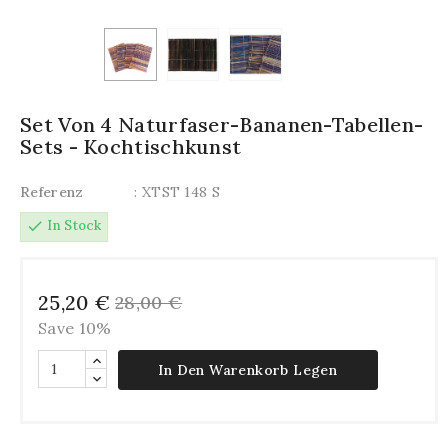
Set Von 4 Naturfaser-Bananen-Tabellen-
Sets - Kochtischkunst
Referenz
: XTST 148 S
check
In Stock
25,20 €
28,00 €
Save 10%
In Den Warenkorb Legen