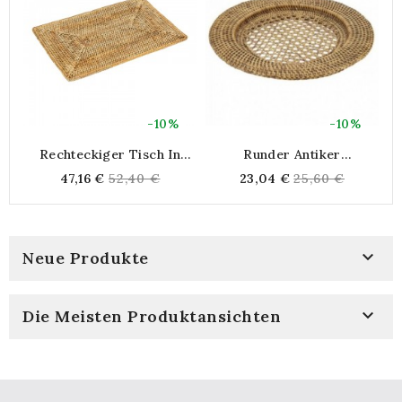
-10%
-10%
Rechteckiger Tisch In
Runder Antiker
S
Natürlichem Rattan 46 X 31
Untersetzer Aus Rattan
Regular
Regular
47,16 €
52,40 €
23,04 €
25,60 €
Cm
price
price

Neue Produkte

Die Meisten Produktansichten