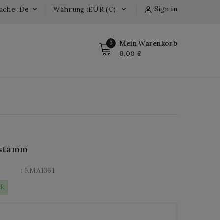
Sign in
ache :de
Währung :EUR (€)


Mein Warenkorb
0
0,00 €
stamm
: KMA1361
ck