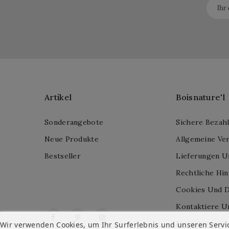
Artikel
Boisnature'l
Sonderangebote
Sichere Bezah
Neue Produkte
Allgemeine Ve
Bestseller
Lieferungen U
Rechtliche Hi
Cookies Und D
Kontaktiere U
Facebook
Pinterest
Instagram
Seitenverzeich
Wir verwenden Cookies, um Ihr Surferlebnis und unseren Servi