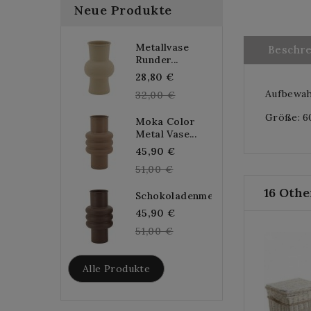
Neue Produkte
Metallvase
Beschr
Runder...
Regular
28,80 €
Aufbewah
price
32,00 €
Größe: 60
Moka Color
Metal Vase...
Regular
45,90 €
price
51,00 €
16 Othe
Schokoladenmetallvase...
Regular
45,90 €
price
51,00 €
Alle Produkte