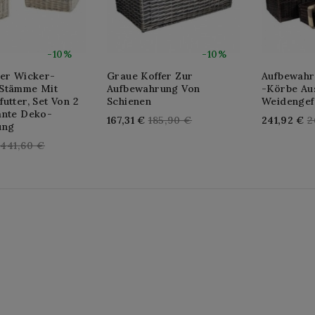
-10%
-10%
ter Wicker-
Graue Koffer Zur
Aufbewahr
Stämme Mit
Aufbewahrung Von
-körbe Au
utter, Set Von 2
Schienen
Weidengef
ante Deko-
Regular
R
167,31 €
185,90 €
241,92 €
2
ung
price
p
Regular
441,60 €
price