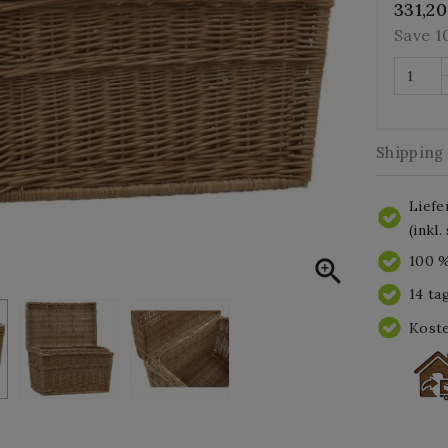
331,2
Save 
Shipping
Liefe
(inkl
100 %

14 ta
Koste