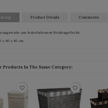
eibung
Product Details
Comments
rungstruhe aus lederfarbenem Weidengeflecht.
 x 40 x 40 cm.
r Products In The Same Category:
favorite_border
favorite_border