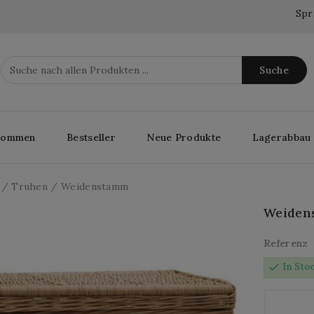
Spr
Suche
lkommen
Bestseller
Neue Produkte
Lagerabbau
Truhen
Weidenstamm
Weiden
Referenz
check
In Sto