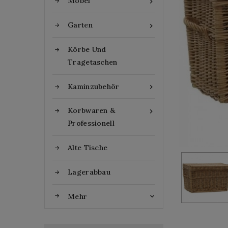
Möbel

Garten

Körbe Und
Tragetaschen
Kaminzubehör

Korbwaren &

Professionell
Alte Tische
Lagerabbau
Mehr
