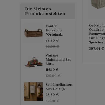
Die Meisten
Produktansichten
Gebleich
Tönter
Quadrat-
Holzkorb
Baumwollf
"Original...
Für Eleg
Regular
28,80 €
Speicher
price
32,00 €
397,44 €
Vintage
Maisstrand Set
Mit...
Regular
116,10 €
price
129,00 €
Schlüsselkasten
Aus Holz (6...
Regular
28,80 €
price
32,00 €