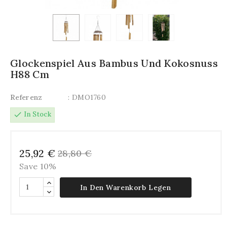
Glockenspiel Aus Bambus Und Kokosnuss
H88 Cm
Referenz
: DMO1760
check
In Stock
25,92 €
28,80 €
Save 10%
In Den Warenkorb Legen