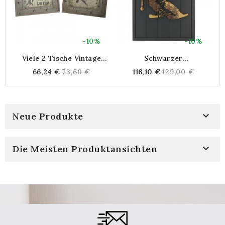
-10%
-10%
Viele 2 Tische Vintage
Schwarzer
Vogelrahmen Grau Grau
Holzwandrahmen,
Regular
Regular
66,24 €
73,60 €
116,10 €
129,00 €
Gealterter Romantischer
Dekorativer Tisch Berg
price
price
Wanddekor Pariser Stil
Skifahrer Für Modernes
Interieur

Neue Produkte

Die Meisten Produktansichten