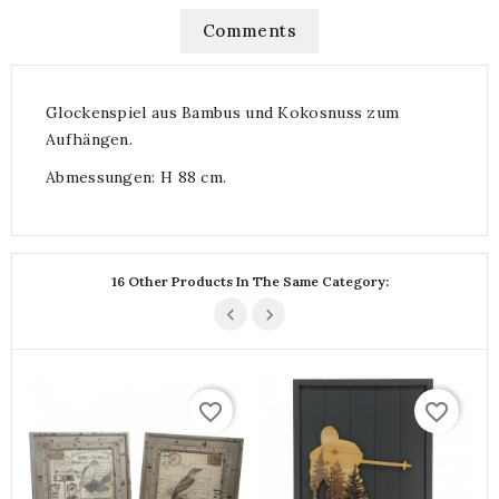
Comments
Glockenspiel aus Bambus und Kokosnuss zum
Aufhängen.
Abmessungen: H 88 cm.
16 Other Products In The Same Category:
favorite_border
favorite_border