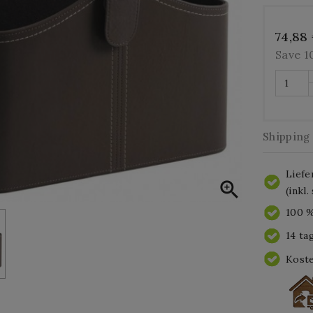
74,88
Save 
Shipping
Liefe

(inkl
100 %
14 ta
Koste