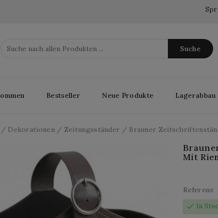
Spr
Suche
lkommen
Bestseller
Neue Produkte
Lagerabbau
Dekorationen
Zeitungsständer
Brauner Zeitschriftenstä
Brauner
Mit Ri
Referenz
check
In Sto