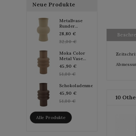
Neue Produkte
Metallvase
Runder...
Regular
28,80 €
Beschr
price
32,00 €
Moka Color
Zeitschri
Metal Vase...
Abmessung
Regular
45,90 €
price
51,00 €
Schokoladenmetallvase...
Regular
45,90 €
10 Othe
price
51,00 €
Alle Produkte