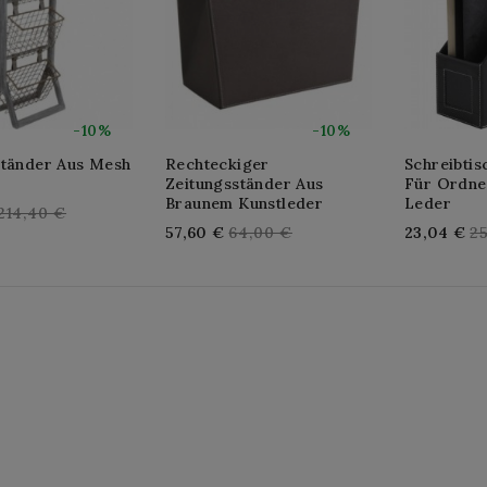
-10%
-10%
ständer Aus Mesh
Rechteckiger
Schreibtis
Zeitungsständer Aus
Für Ordne
Braunem Kunstleder
Leder
Regular
214,40 €
Regular
Re
57,60 €
64,00 €
23,04 €
2
price
price
pr