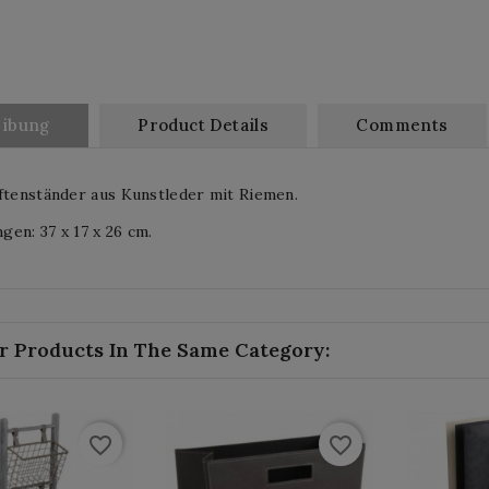
eibung
Product Details
Comments
ftenständer aus Kunstleder mit Riemen.
en: 37 x 17 x 26 cm.
r Products In The Same Category:
favorite_border
favorite_border