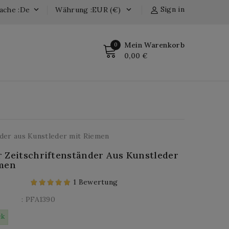
Sign in
ache :de
Währung :EUR (€)


Mein Warenkorb
0
0,00 €
nder aus Kunstleder mit Riemen
 Zeitschriftenständer Aus Kunstleder
emen
1 Bewertung
: PFA1390
ck