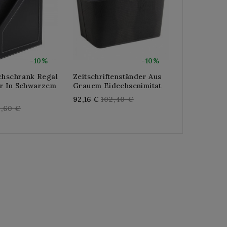
-10%
-10%
chschrank Regal
Zeitschriftenständer Aus
Rechteckig
r In Schwarzem
Grauem Eidechsenimitat
Weißem Pol
Regular
Reg
92,16 €
102,40 €
92,16 €
102
gular
5,60 €
price
pric
ice