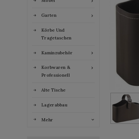
Möbel

Garten

Körbe Und
Tragetaschen
Kaminzubehör

Korbwaren &

Professionell
Alte Tische
Lagerabbau
Mehr
