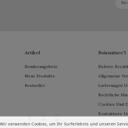
Artikel
Boisnature'l
Sonderangebote
Sichere Bezah
Neue Produkte
Allgemeine Ve
Bestseller
Lieferungen U
Rechtliche Hi
Cookies Und D
Kontaktiere U
Facebook
Pinterest
Instagram
Seitenverzeich
Wir verwenden Cookies, um Ihr Surferlebnis und unseren Servi