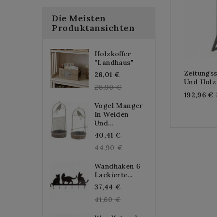
Die Meisten
Produktansichten
Holzkoffer
"Landhaus"
Zeitungs
Regular
26,01 €
Und Holz
price
28,90 €
192,96 €
Vogel Manger
In Weiden
Und...
Regular
40,41 €
price
44,90 €
Wandhaken 6
Lackierte...
Regular
37,44 €
price
41,60 €