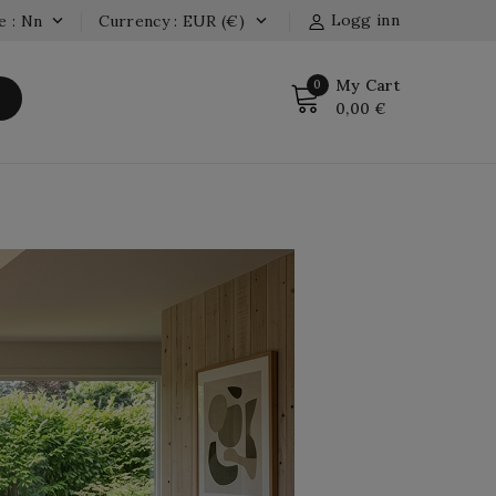
Logg inn
e : Nn
Currency : EUR (€)


My Cart
0
0,00 €