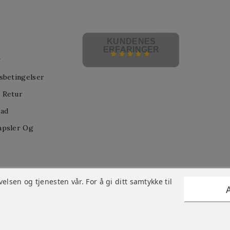
KUNDENES
ERFARINGER
g
sbetingelser
 Retur
nad
apsler Og
lsen og tjenesten vår. For å gi ditt samtykke til