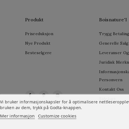
Produkt
Boisnature'l
Prisreduksjon
Trygg Betalin
Nye Produkt
Generelle Salg
Besteselgere
Leveranser Og
Juridisk Merk
Informasjonsk
Personvern
Kontakt Oss
Facebook
Pinterest
Instagram
Sidekart
Vi bruker informasjonskapsler for å optimalisere nettleseroppleve
bruken av dem, trykk på Godta-knappen.
Mer informasjon
Customize cookies