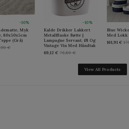
−10%
−10%
adematte, Myk
Kalde Drikker Lakkert
Blue Wicke
e, 80x50x5cm
Metallflaske Bøtte |
Med Lokk 
Teppe (grå)
Lampagne Servant, Øl Og
Re
161,91 €
17
Vintage Vin Med Håndtak
gular
,90 €
pr
Regular
69,12 €
76,80 €
ice
price
View All Products