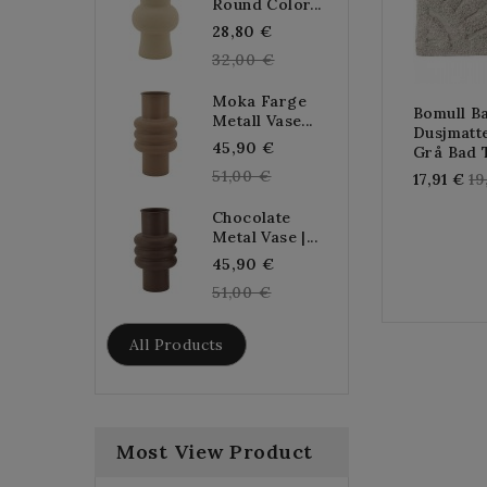
Round Color...
Grunnpris
28,80 €
32,00 €
Moka Farge
Bomull B
Metall Vase...
Dusjmatt
Grunnpris
45,90 €
Grå Bad 
51,00 €
Re
17,91 €
19
pr
Chocolate
Metal Vase |...
Grunnpris
45,90 €
51,00 €
All Products
Most View Product