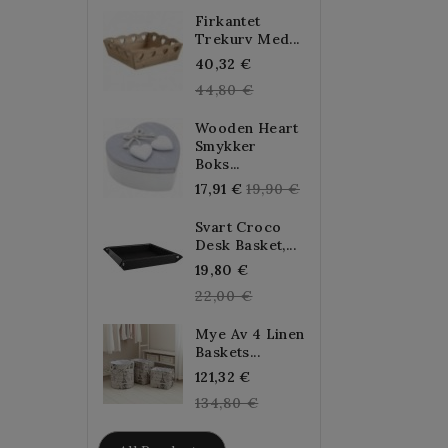
Firkantet
Trekurv Med...
Grunnpris
40,32 €
44,80 €
Wooden Heart
Smykker
Boks...
Grunnpris
17,91 €
19,90 €
Svart Croco
Desk Basket,...
Grunnpris
19,80 €
22,00 €
Mye Av 4 Linen
Baskets...
Grunnpris
121,32 €
134,80 €