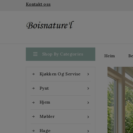
Kontakt oss

Shop By Categories
Heim
Be
Kjøkken Og Servise

Pynt

Hjem

Møbler

Hage
