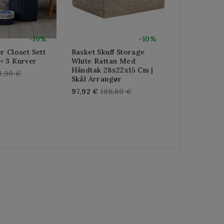
−10%
−10%
r Closet Sett
Basket Skuff Storage
+ 3 Kurver
White Rattan Med
Håndtak 28x22x15 Cm |
gular
9,90 €
Skål Arrangør
ice
Regular
97,92 €
108,80 €
price