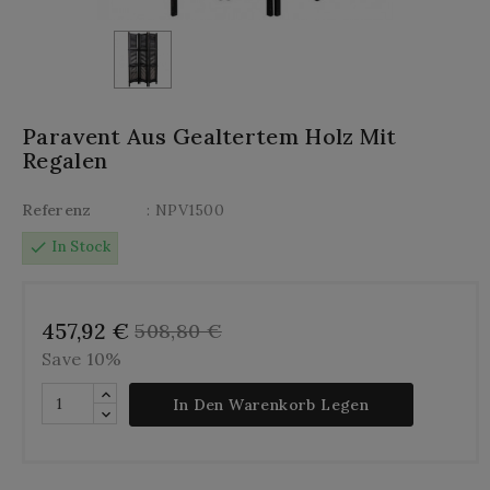
Paravent Aus Gealtertem Holz Mit
Regalen
Referenz
: NPV1500
check
In Stock
457,92 €
508,80 €
Save 10%
In Den Warenkorb Legen