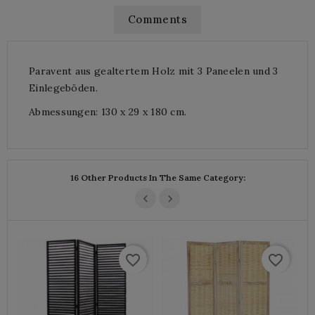
Comments
Paravent aus gealtertem Holz mit 3 Paneelen und 3
Einlegeböden.
Abmessungen: 130 x 29 x 180 cm.
16 Other Products In The Same Category:
favorite_border
favorite_border