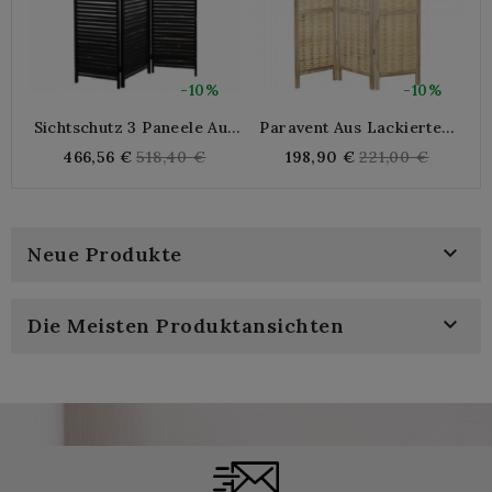
-10%
-10%
Sichtschutz 3 Paneele Aus
Paravent Aus Lackiertem
Schwarzem Gealtertem
Holz Mit 3 Paneelen
Regular
Regular
466,56 €
518,40 €
198,90 €
221,00 €
Holz
price
price

Neue Produkte

Die Meisten Produktansichten