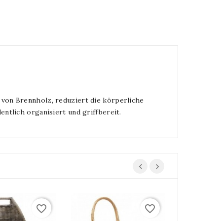
von Brennholz, reduziert die körperliche
ntlich organisiert und griffbereit.
favorite_border
favorite_border