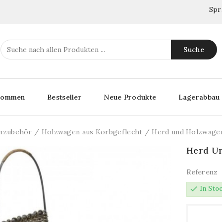
Spr
Suche
lkommen
Bestseller
Neue Produkte
Lagerabbau
nzubehör
Holzwagen aus Korbgeflecht
Herd und Holzwagen
Herd Un
Referenz
check
In Sto