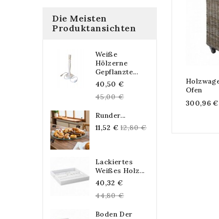
Die Meisten
Produktansichten
Weiße
Hölzerne
Gepflanzte...
Holzwage
Regular
40,50 €
Ofen
price
45,00 €
300,96 €
Runder...
Regular
11,52 €
12,80 €
price
Lackiertes
Weißes Holz...
Regular
40,32 €
price
44,80 €
Boden Der