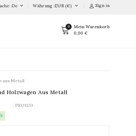
Sign in
ache :de
Währung :EUR (€)


Mein Warenkorb
0
0,00 €
 aus Metall
d Holzwagen Aus Metall
: PRO1120
ck