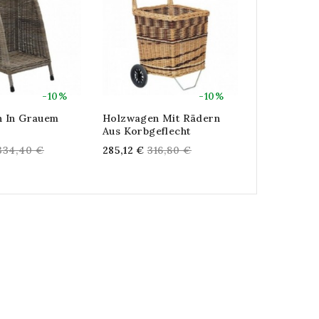
-10%
-10%
 In Grauem
Holzwagen Mit Rädern
Holzwagen
Aus Korbgeflecht
Ofen Und M
Regular
Regular
Re
334,40 €
285,12 €
316,80 €
397,44 €
44
price
price
pr