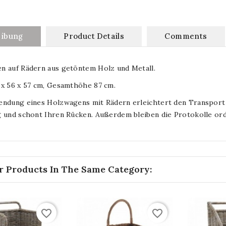
eibung
Product Details
Comments
n auf Rädern aus getöntem Holz und Metall.
 x 56 x 57 cm, Gesamthöhe 87 cm.
endung eines Holzwagens mit Rädern erleichtert den Transport 
 und schont Ihren Rücken. Außerdem bleiben die Protokolle orde
r Products In The Same Category:
favorite_border
favorite_border