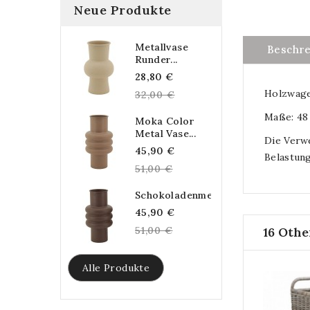
Neue Produkte
Metallvase
Beschr
Runder...
Regular
28,80 €
Holzwage
price
32,00 €
Maße: 48
Moka Color
Metal Vase...
Die Verw
Regular
45,90 €
Belastung
price
51,00 €
Schokoladenmetallvase...
Regular
45,90 €
price
51,00 €
16 Othe
Alle Produkte