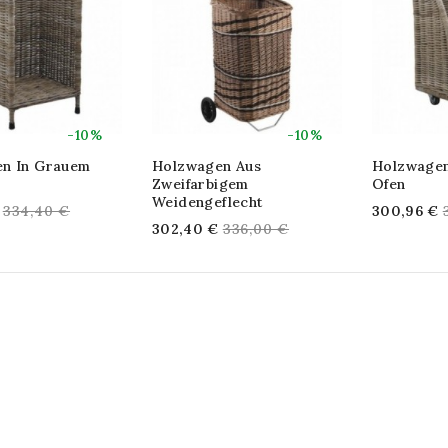
-10%
-10%
n In Grauem
Holzwagen Aus
Holzwagen
Zweifarbigem
Ofen
Weidengeflecht
Regular
334,40 €
300,96 €
Regular
302,40 €
336,00 €
price
price