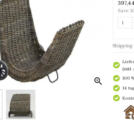
397,4
Save 
Shipping
Liefe
(inkl
100 %

14 ta
Koste