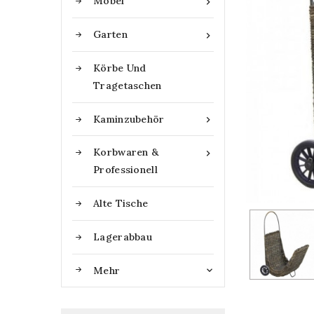
Möbel

Garten

Körbe Und
Tragetaschen
Kaminzubehör

Korbwaren &

Professionell
Alte Tische
Lagerabbau
Mehr
