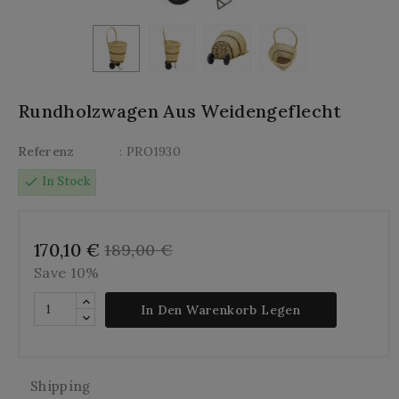
Rundholzwagen Aus Weidengeflecht
Referenz
: PRO1930
check
In Stock
170,10 €
189,00 €
Save 10%
In Den Warenkorb Legen
Shipping