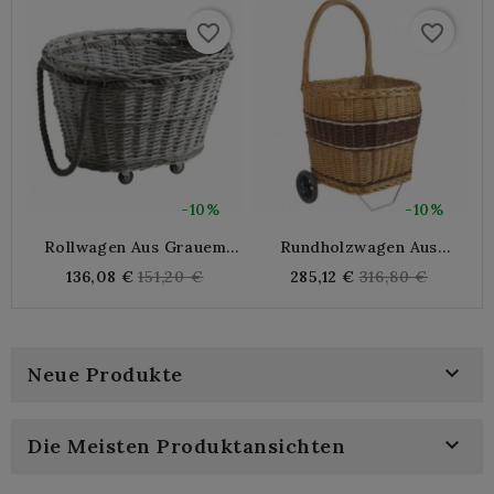
favorite_border
favorite_border
-10%
-10%
Rollwagen Aus Grauem
Rundholzwagen Aus
Splintholz
Weidengeflecht
Regular
Regular
136,08 €
151,20 €
285,12 €
316,80 €
price
price

Neue Produkte

Die Meisten Produktansichten