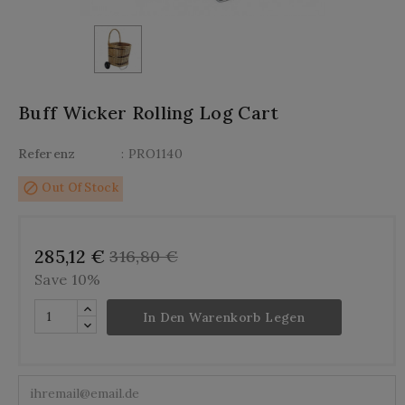
Buff Wicker Rolling Log Cart
Referenz
: PRO1140
block
Out Of Stock
285,12 €
316,80 €
Save 10%
In Den Warenkorb Legen