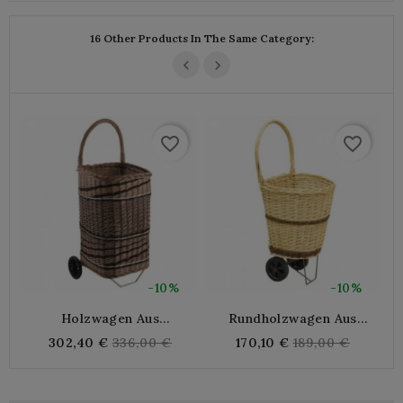
16 Other Products In The Same Category:
favorite_border
favorite_border
-10%
-10%
Holzwagen Aus
Rundholzwagen Aus
Zweifarbigem
Weidengeflecht
Regular
Regular
302,40 €
336,00 €
170,10 €
189,00 €
Weidengeflecht
price
price