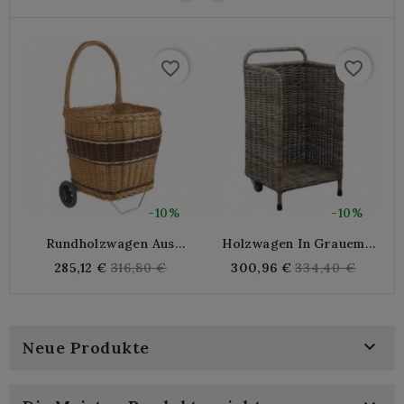
favorite_border
favorite_border
-10%
-10%
Rundholzwagen Aus
Holzwagen In Grauem
Weidengeflecht
Ofen
Regular
Regular
285,12 €
316,80 €
300,96 €
334,40 €
price
price

Neue Produkte