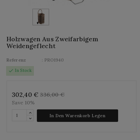
Holzwagen Aus Zweifarbigem
Weidengeflecht
Referenz
: PRO1940
check
In Stock
302,40 €
336,00 €
Save 10%
In Den Warenkorb Legen