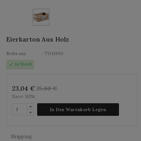
Eierkarton Aus Holz
Referenz
: TDI1990
check
In Stock
23,04 €
25,60 €
Save 10%
In Den Warenkorb Legen
Shipping