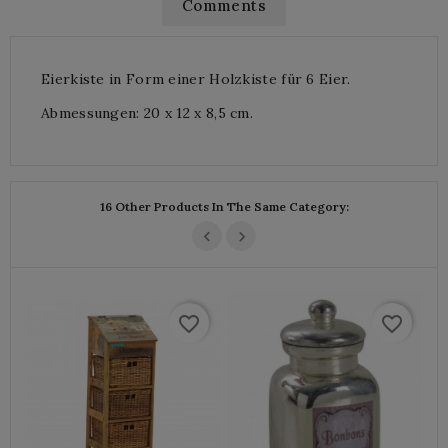
Comments
Eierkiste in Form einer Holzkiste für 6 Eier.
Abmessungen: 20 x 12 x 8,5 cm.
16 Other Products In The Same Category:
favorite_border
favorite_border