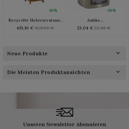
-10%
-10%
Recycelte Holzvorratsung
Antike
Für Obst Und Gemüse,
Süßigkeitenschachtel Aus
Regular
Regular
413,10 €
459,00 €
23,04 €
25,60 €
Praktische Pulletuläre
Metall
price
price
Möbel Mit Atmungsaktiven
Schubladen

Neue Produkte

Die Meisten Produktansichten
Unseren Newsletter Abonnieren