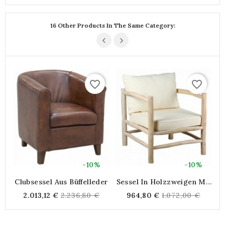
16 Other Products In The Same Category:
favorite_border
favorite_border
-10%
-10%
Clubsessel Aus Büffelleder
Sessel In Holzzweigen Mit
B
Kissen
Regular
Regular
2.013,12 €
2.236,80 €
964,80 €
1.072,00 €
price
price