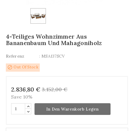
4-Teiliges Wohnzimmer Aus
Bananenbaum Und Mahagoniholz
Referenz
: MSA137SCV
block
Out Of Stock
2.836,80 €
3.152,00 €
Save 10%
In Den Warenkorb Legen