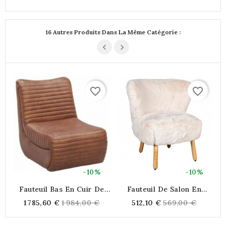
16 Autres Produits Dans La Même Catégorie :
favorite_border
favorite_border
-10%
-10%
Fauteuil Bas En Cuir De
Fauteuil De Salon En
Buffle
Bouclette Blanche Et Pieds
Regular
Regular
1 785,60 €
1 984,00 €
512,10 €
569,00 €
En Bois | Fauteuil
price
price
Moumoute Design
Scandinave & Confortable