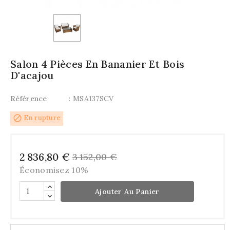
Salon 4 Pièces En Bananier Et Bois
D'acajou
Référence
: MSA137SCV
block
En rupture
2 836,80 €
3 152,00 €
Économisez 10%
Ajouter Au Panier