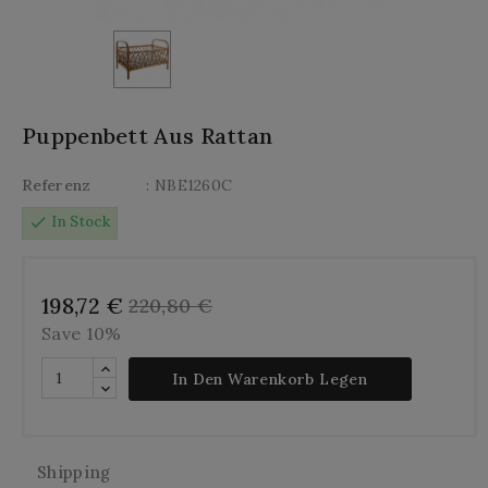
Puppenbett Aus Rattan
Referenz
: NBE1260C
check
In Stock
198,72 €
220,80 €
Save 10%
In Den Warenkorb Legen
Shipping