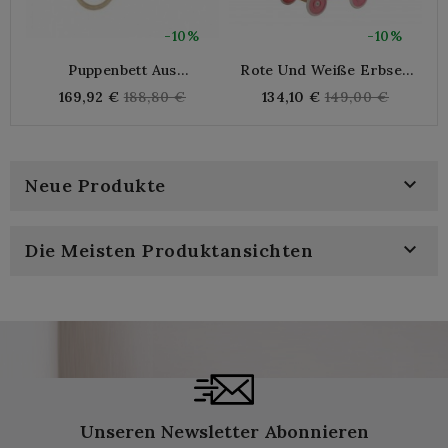
-10%
-10%
Puppenbett Aus
Rote Und Weiße Erbsen
R
Natürlichem Rattan Mit
Wicker Puppe Puppe
Regular
Regular
169,92 €
188,80 €
134,10 €
149,00 €
Matratze
Cradle - Landau Puppe
price
price
Spielzeug Kinder Vintage

Neue Produkte

Die Meisten Produktansichten
Unseren Newsletter Abonnieren