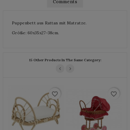
Comments
Puppenbett aus Rattan mit Matratze.
Größe: 60x35x27-38cm.
15 Other Products In The Same Category:
favorite_border
favorite_border