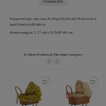
Comments
Puppenwiege aus rosa Korbgeflecht mit Holzsockel
und Kunststoffrädern.
Abmessungen: L 37 cm x H Griff 48 cm.
15 Other Products In The Same Category:
favorite_border
favorite_border