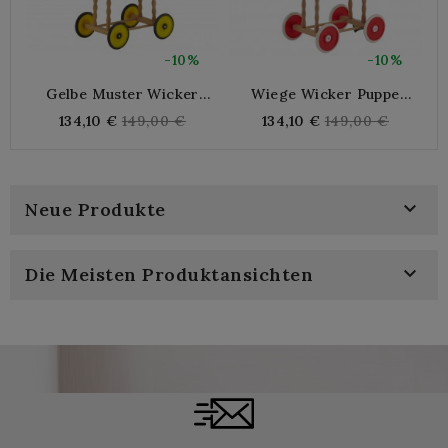
-10%
-10%
Gelbe Muster Wicker
Wiege Wicker Puppe
Puppe Cradle - Landau
Blumen - Landau Puppe
Regular
Regular
134,10 €
149,00 €
134,10 €
149,00 €
Puppe Spielzeug Kind
Spielzeug Kinder
price
price
Ehemalige Vintage
Weinlesekind

Neue Produkte

Die Meisten Produktansichten