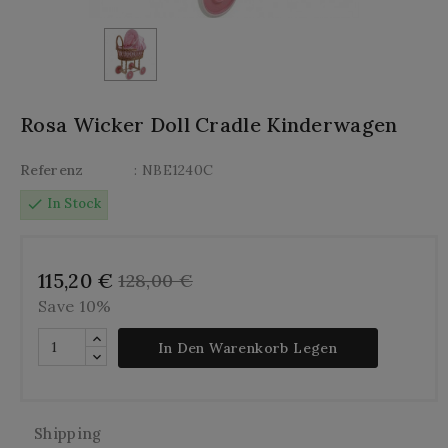
Rosa Wicker Doll Cradle Kinderwagen
Referenz
: NBE1240C
check
In Stock
115,20 €
128,00 €
Save 10%
In Den Warenkorb Legen
Shipping