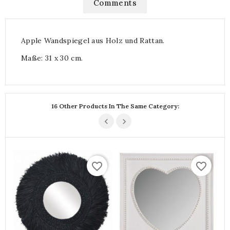
Comments
Apple Wandspiegel aus Holz und Rattan.
Maße: 31 x 30 cm.
16 Other Products In The Same Category:
favorite_border
favorite_border