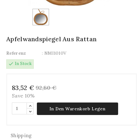
Apfelwandspiegel Aus Rattan
Referenz
: NMI1010V
check
In Stock
83,52 €
92,80 €
Save 10%
In Den Warenkorb Legen
Shipping