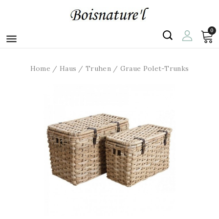
0

Home
Haus
Truhen
Graue Polet-Trunks