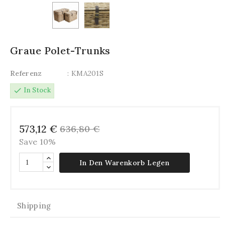
Graue Polet-Trunks
Referenz
: KMA201S
check
In Stock
573,12 €
636,80 €
Save 10%
In Den Warenkorb Legen
Shipping