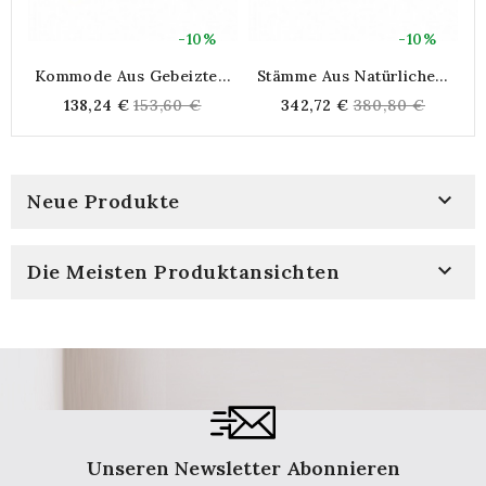
-10%
-10%
Kommode Aus Gebeiztem
Stämme Aus Natürlichem
A
Holz Und Polyurethan 45 X
Und Schwarz Gefärbtem
Regular
Regular
138,24 €
153,60 €
342,72 €
380,80 €
30 X 25 Cm
Seegras
price
price

Neue Produkte

Die Meisten Produktansichten
Unseren Newsletter Abonnieren