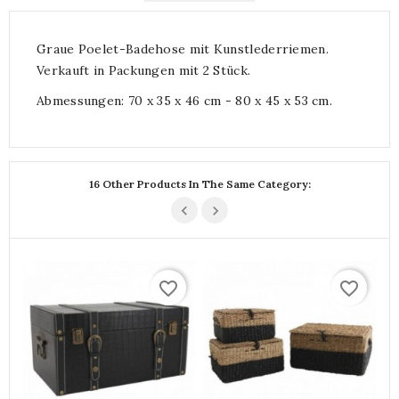
Graue Poelet-Badehose mit Kunstlederriemen.
Verkauft in Packungen mit 2 Stück.
Abmessungen: 70 x 35 x 46 cm - 80 x 45 x 53 cm.
16 Other Products In The Same Category:
favorite_border
favorite_border