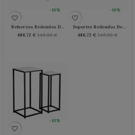
-10%
-10%
favorite_border
favorite_border
Refuerzos Redondos De
Soportes Redondos De
Metal Y Madera
Metal Blanco Y Madera
Regular
Regular
486,72 €
540,80 €
486,72 €
540,80 €
price
price
-10%
favorite_border