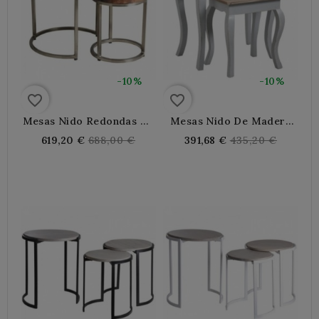
-10%
-10%
favorite_border
favorite_border
Mesas Nido Redondas De
Mesas Nido De Madera
Acero Y Madera Maciza
Gris
Regular
Regular
619,20 €
688,00 €
391,68 €
435,20 €
price
price