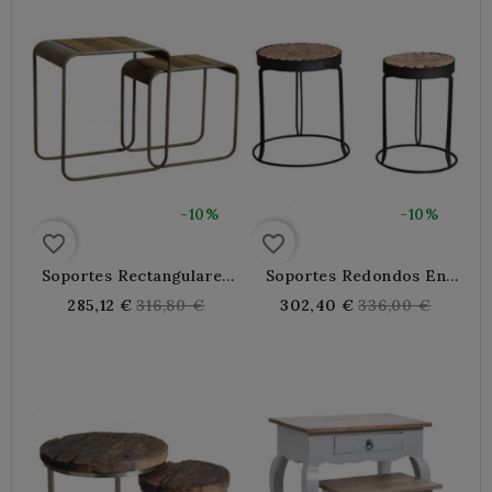
-10%
-10%
favorite_border
favorite_border
Soportes Rectangulares
Soportes Redondos En
De Madera Y Metal
Madera Y Metal
Regular
Regular
285,12 €
316,80 €
302,40 €
336,00 €
price
price