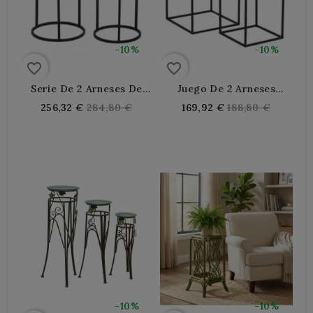
-10%
-10%
favorite_border
favorite_border
Serie De 2 Arneses De
Juego De 2 Arneses
Metal Negro Con Tapas
Cuadrados De Metal
Regular
Regular
256,32 €
284,80 €
169,92 €
188,80 €
De Madera
Negro
price
price
-10%
-10%