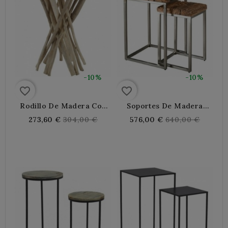
-10%
-10%
favorite_border
favorite_border
Rodillo De Madera Con
Soportes De Madera
Pie De Ramas De Teca
Maciza Y Acero Cepillado
Regular
Regular
273,60 €
304,00 €
576,00 €
640,00 €
price
price