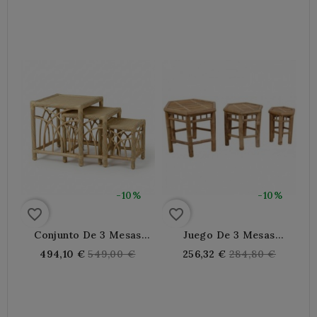
Natural, Mesas Laterales
price
price
Vintage Soporte De Planta
Elegante
-10%
-10%
favorite_border
favorite_border
Conjunto De 3 Mesas
Juego De 3 Mesas
Cuadradas Capituras De
Auxiliares Hexagonales
Regular
Regular
494,10 €
549,00 €
256,32 €
284,80 €
Ratan Natural,
De Bambú
price
price
Interruptores Compatibles
Con Elegantes Y Ganancia
De Pingüe