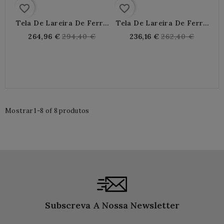
favorite_border
favorite_border
Tela De Lareira De Ferro
Tela De Lareira De Ferro
Forjado 3 Persianas
Forjado
Regular
Regular
264,96 €
294,40 €
236,16 €
262,40 €
price
price
Mostrar 1-8 of 8 produtos
Subscreva A Nossa Newsletter