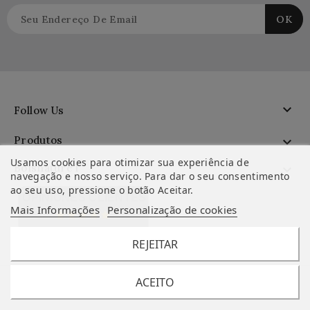

Follow Us
Produtos

Usamos cookies para otimizar sua experiência de
Boisnature'l

navegação e nosso serviço. Para dar o seu consentimento
ao seu uso, pressione o botão Aceitar.
OPINIONES CLIENTES
Mais Informações
Personalização de cookies
REJEITAR
ACEITO
© 2013-2026 - Todos os direitos reservados à Boisnature'l