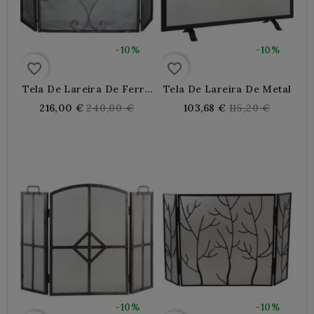
-10%
-10%
favorite_border
favorite_border
Tela De Lareira De Ferro
Tela De Lareira De Metal
Forjado 3 Persianas
Regular
Regular
216,00 €
240,00 €
103,68 €
115,20 €
price
price
-10%
-10%