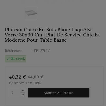
Plateau Carré En Bois Blanc Laqué Et
Verre 30x30 Cm | Plat De Service Chic Et
Moderne Pour Table Basse
Référence
: TPL2710V
check
En stock
40,32 €
44,80 €
Économisez 10%
Ajouter Au Panier