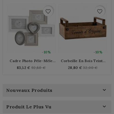
favorite_border
favorite_border
-10%
-10%
Cadre Photo Pêle-Mêle
Corbeille En Bois Teinté
Mural 6 Photos En Bois
"Terroir D'origine"
S
Regular
Regular
83,52 €
92,80 €
28,80 €
32,00 €
Laqué Et Verre
price
price

Nouveaux Produits

Produit Le Plus Vu