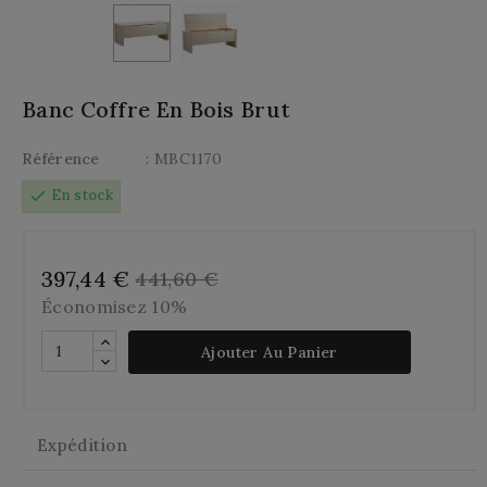
Banc Coffre En Bois Brut
Référence
: MBC1170
check
En stock
397,44 €
441,60 €
Économisez 10%
Ajouter Au Panier
Expédition