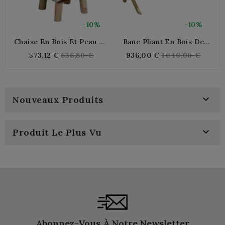
-10%
-10%
Chaise En Bois Et Peau De
Banc Pliant En Bois De
Ba
Vache
Teck Assise Et Dossier En
R
Regular
Regular
573,12 €
636,80 €
936,00 €
1 040,00 €
Rotin Synthétique
price
price

Nouveaux Produits

Produit Le Plus Vu
Abonnez-Vous À Notre Newsletter