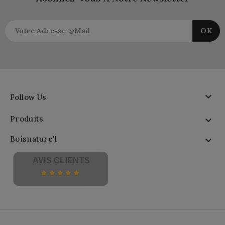

Follow Us
Produits

Boisnature'l

AVIS CLIENTS