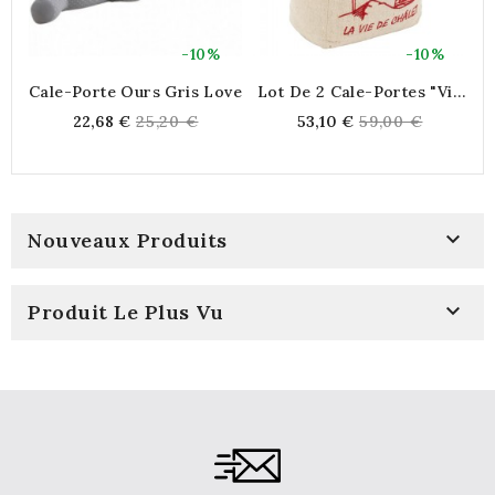
-10%
-10%
Cale-Porte Ours Gris Love
Lot De 2 Cale-Portes "Vie
De Chalet" Beige Et Rouge
A
Regular
Regular
22,68 €
25,20 €
53,10 €
59,00 €
1.2 Kg | Bloque-Porte De
Dé
price
price
Montagne Rustique Avec
Poignée

Nouveaux Produits

Produit Le Plus Vu