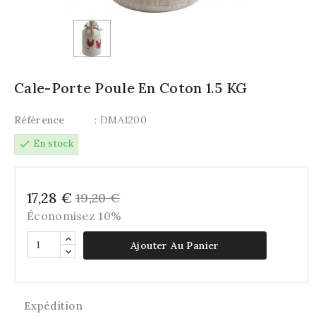
Cale-Porte Poule En Coton 1.5 KG
Référence
: DMA1200
check
En stock
17,28 €
19,20 €
Économisez 10%
Ajouter Au Panier
Expédition