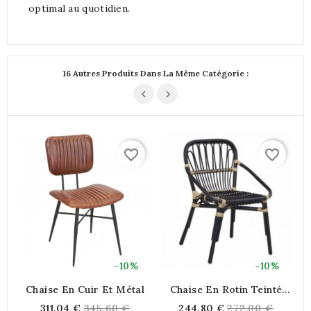
optimal au quotidien.
16 Autres Produits Dans La Même Catégorie :
favorite_border
favorite_border
-10%
-10%
Chaise En Cuir Et Métal
Chaise En Rotin Teinté
Noir Et Naturel Empilable
Regular
Regular
311,04 €
345,60 €
244,80 €
272,00 €