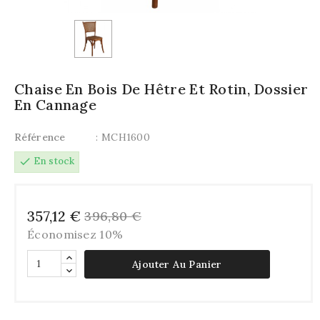
Chaise En Bois De Hêtre Et Rotin, Dossier
En Cannage
Référence
: MCH1600
check
En stock
357,12 €
396,80 €
Économisez 10%
Ajouter Au Panier