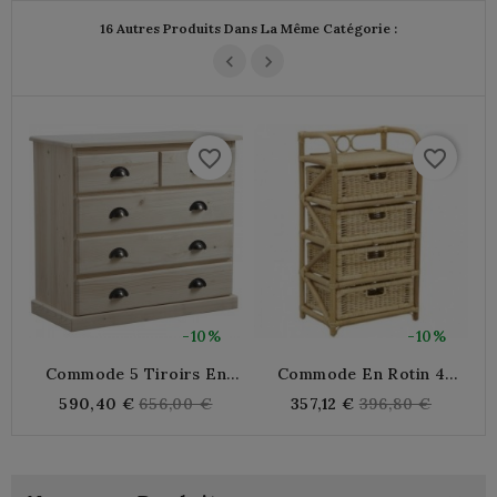
16 Autres Produits Dans La Même Catégorie :
favorite_border
favorite_border
-10%
-10%
Commode 5 Tiroirs En
Commode En Rotin 4
C
Bois Brut
Tiroirs
Regular
Regular
590,40 €
656,00 €
357,12 €
396,80 €
price
price