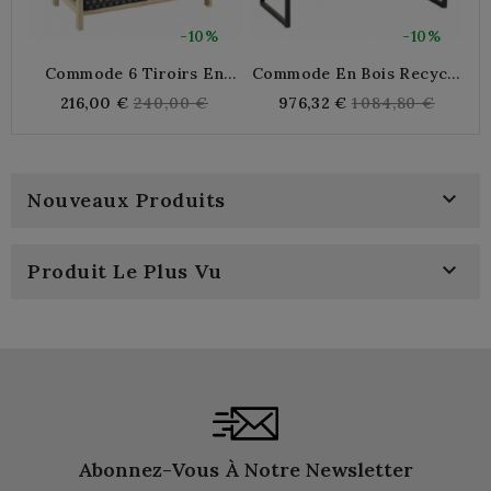
-10%
-10%
Commode 6 Tiroirs En
Commode En Bois Recyclé
C
Bois Noir Et Naturel
6 Tiroirs
Regular
Regular
216,00 €
240,00 €
976,32 €
1 084,80 €
price
price
R

Nouveaux Produits

Produit Le Plus Vu
Abonnez-Vous À Notre Newsletter