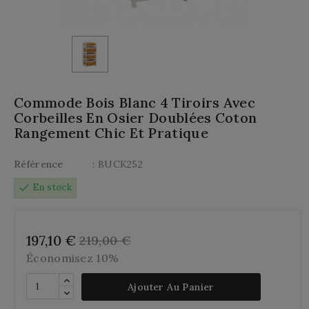
Commode Bois Blanc 4 Tiroirs Avec
Corbeilles En Osier Doublées Coton
Rangement Chic Et Pratique
Référence
: BUCK252
check
En stock
197,10 €
219,00 €
Économisez 10%
Ajouter Au Panier