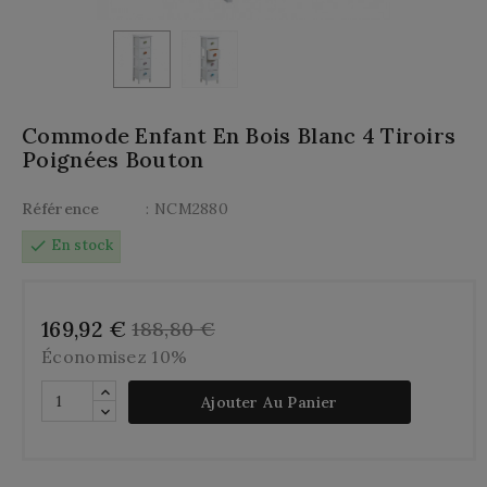
Commode Enfant En Bois Blanc 4 Tiroirs
Poignées Bouton
Référence
: NCM2880
check
En stock
169,92 €
188,80 €
Économisez 10%
Ajouter Au Panier