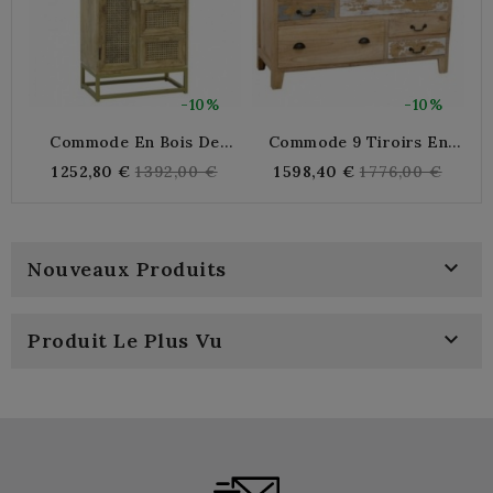
-10%
-10%
Commode En Bois De
Commode 9 Tiroirs En
Manguier Et Rotin | Buffet
Mindi Multicolore Bleu-
Regular
Regular
1 252,80 €
1 392,00 €
1 598,40 €
1 776,00 €
Rangement 7 Tiroirs Et 1
Gris Et Blanc
price
price
Porte | Meuble De
Chambre Cannage

Nouveaux Produits

Produit Le Plus Vu