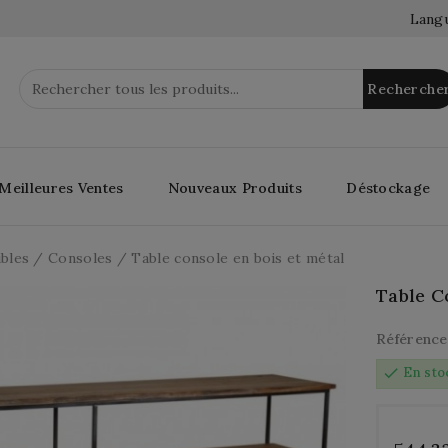
Langu
Recherche
Meilleures Ventes
Nouveaux Produits
Déstockage
bles
Consoles
Table console en bois et métal
Table C
Référence
check
En sto