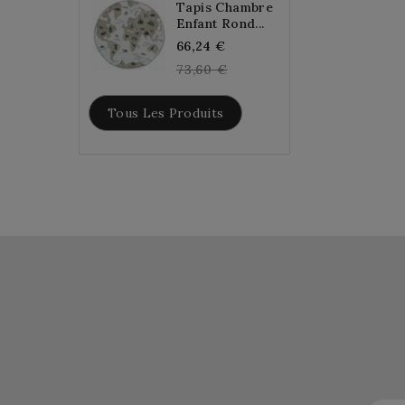
Tapis Chambre
Enfant Rond...
Regular
66,24 €
price
73,60 €
Tous Les Produits