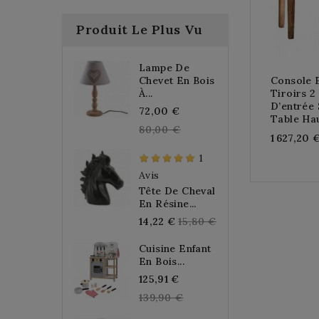
Produit Le Plus Vu
Lampe De
Chevet En Bois
Console 
À...
Tiroirs 2
D’entrée 
Regular
72,00 €
Table Ha
price
80,00 €
1 627,20 
1
Avis
Tête De Cheval
En Résine...
Regular
14,22 €
15,80 €
price
Cuisine Enfant
En Bois...
Regular
125,91 €
price
139,90 €