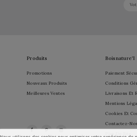
Produits
Boisnature'l
Promotions
Paiement Sécu
Nouveaux Produits
Conditions Gé
Meilleures Ventes
Livraisons Et 
Mentions Léga
Cookies Et Con
Contactez-No
Facebook
Pinterest
Instagram
Plan Du Site
Nous utilisons des cookies pour optimiser votre expérience de n