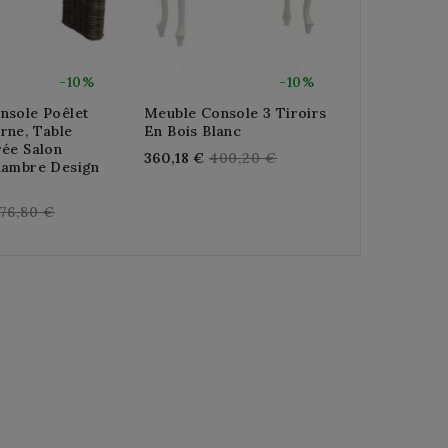
-10%
-10%
nsole Poêlet
Meuble Console 3 Tiroirs
Meuble Con
rne, Table
En Bois Blanc
Et Métal In
rée Salon
Regular
R
360,18 €
400,20 €
1 137,60 €
1
hambre Design
price
p
egular
76,80 €
rice