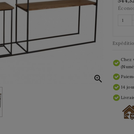
544,3
Écono
Expéditi
Chez v
(Numér

Paieme
14 jou
Livrai