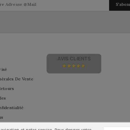
AVIS CLIENTS
risé
nérales De Vente
Retours
les
fidentialité
us
avigation et notre service. Pour donner votre