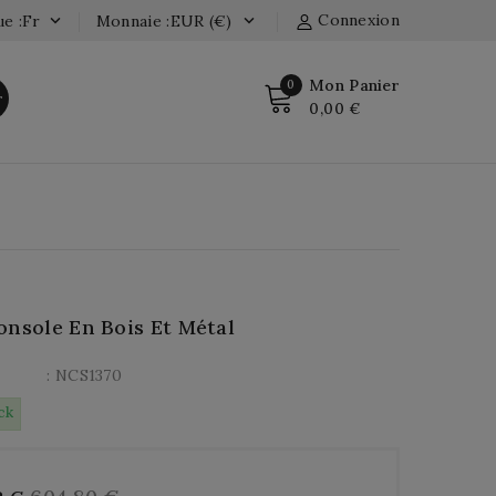
Connexion
e :fr
Monnaie :EUR (€)


Mon Panier
0
r
0,00 €
onsole En Bois Et Métal
: NCS1370
ck