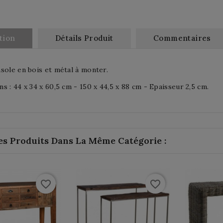
tion
Détails Produit
Commentaires
sole en bois et métal à monter.
s : 44 x 34 x 60,5 cm - 150 x 44,5 x 88 cm - Epaisseur 2,5 cm.
es Produits Dans La Même Catégorie :
favorite_border
favorite_border