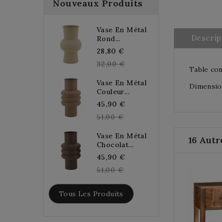
Nouveaux Produits
Vase En Métal
Descrip
Rond...
Regular
28,80 €
price
32,00 €
Table con
Vase En Métal
Dimension
Couleur...
Regular
45,90 €
price
51,00 €
Vase En Métal
16 Autr
Chocolat...
Regular
45,90 €
price
51,00 €
Tous Les Produits