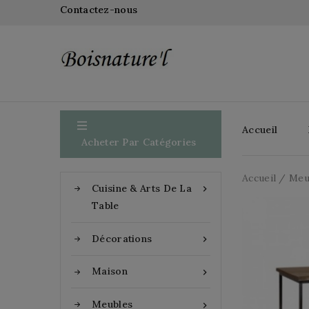
Contactez-nous

Accueil
Acheter Par Catégories
Accueil
Meu
Cuisine & Arts De La

Table
Décorations

Maison

Meubles
