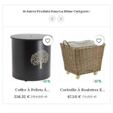
16 Autres Produits Dans La Même Catégorie :
favorite_border
favorite_border
-10%
-10%
Coffre À Pellets À
Corbeille À Roulettes En
Roulettes En Métal Noir
Osier
Regular
Regular
256,32 €
284,80 €
67,50 €
75,00 €
Arbre
price
price
P