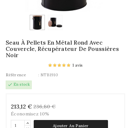
Seau À Pellets En Métal Rond Avec
Couvercle, Récupérateur De Poussières
Noir
1 avis
Référence
: NTB1910
check
En stock
213,12 €
236,80 €
Économisez 10%
Ajouter Au Panier