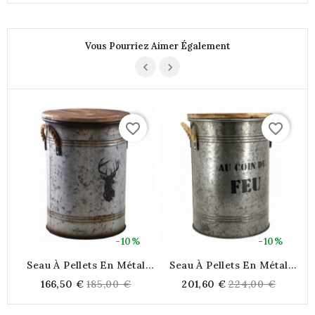
Vous Pourriez Aimer Également
favorite_border
favorite_border
-10%
-10%
Seau À Pellets En Métal
Seau À Pellets En Métal
Rond Avec Couvercle,
Rond Avec Couvercle,
Regular
Regular
166,50 €
185,00 €
201,60 €
224,00 €
Récupérateur De
Récupérateur De
price
price
Poussières Gris
Poussières " Au Coin Du