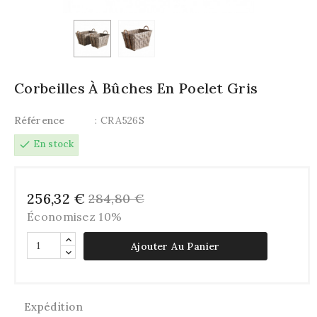
Corbeilles À Bûches En Poelet Gris
Référence
: CRA526S
check
En stock
256,32 €
284,80 €
Économisez 10%
Ajouter Au Panier
Expédition