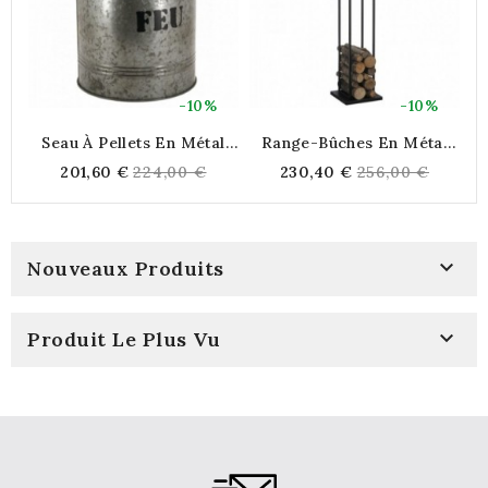
-10%
-10%
Seau À Pellets En Métal
Range-Bûches En Métal
Rond Avec Couvercle,
Noir
Regular
Regular
201,60 €
224,00 €
230,40 €
256,00 €
Récupérateur De
price
price
Poussières " Au Coin Du
C
Feu"

Nouveaux Produits

Produit Le Plus Vu