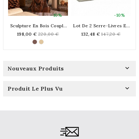
-10%
-10%
Sculpture En Bois Couple
Lot De 2 Serre-Livres En
Amour Éternel Artisanal
Aluminium Tête De Cheval
Regular
Regular
198,00 €
220,00 €
132,48 €
147,20 €
Fait Main 35 Cm Décor
price
price
Maison Romantique

Nouveaux Produits

Produit Le Plus Vu