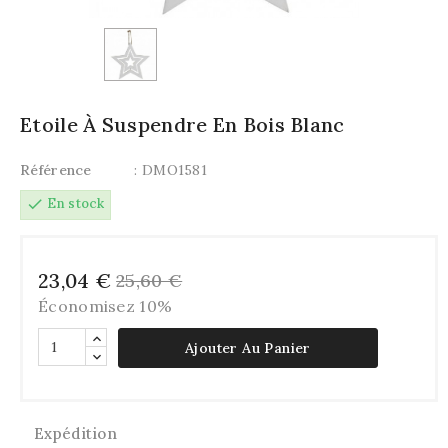
Etoile À Suspendre En Bois Blanc
Référence
: DMO1581
check
En stock
23,04 €
25,60 €
Économisez 10%
Ajouter Au Panier
Expédition