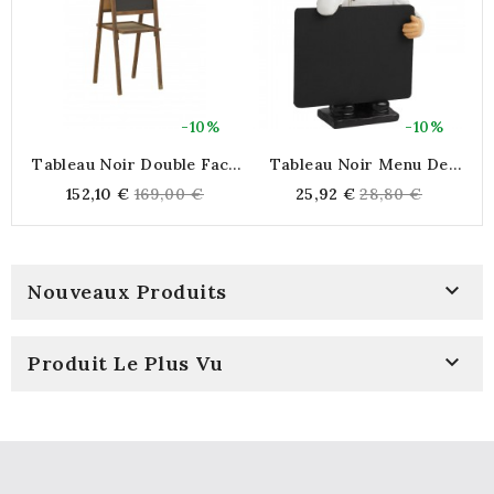
-10%
-10%
Tableau Noir Double Face
Tableau Noir Menu De
En Bois Avec Tablette
Restaurant Chef En Résine
Regular
Regular
152,10 €
169,00 €
25,92 €
28,80 €
Intégrée Sur Trépied,
À Poser Pour Table Et
price
price
Idéal Maison, École Et
Comptoir Décor
Bureau
Professionnel

Nouveaux Produits

Produit Le Plus Vu