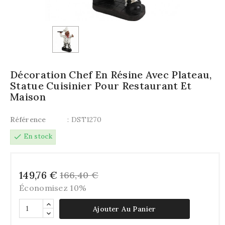
Décoration Chef En Résine Avec Plateau,
Statue Cuisinier Pour Restaurant Et
Maison
Référence
: DST1270
check
En stock
149,76 €
166,40 €
Économisez 10%
Ajouter Au Panier