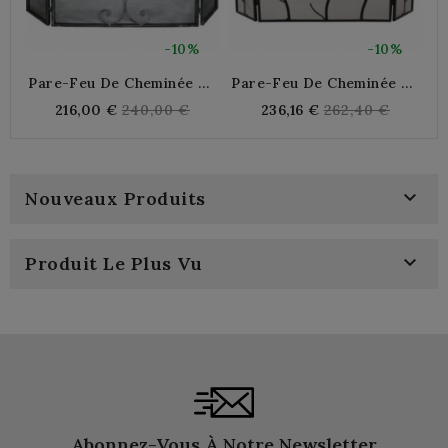
-10%
-10%
Pare-Feu De Cheminée En
Pare-Feu De Cheminée En
P
Fer Forgé 3 Volets
Fer Forgé
Regular
Regular
216,00 €
240,00 €
236,16 €
262,40 €
price
price

Nouveaux Produits

Produit Le Plus Vu
Abonnez-Vous À Notre Newsletter