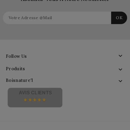

Follow Us
Produits

Boisnature'l

AVIS CLIENTS