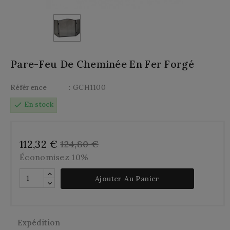
Pare-Feu De Cheminée En Fer Forgé
Référence
: GCH1100
check
En stock
112,32 €
124,80 €
Économisez 10%
Ajouter Au Panier
Expédition