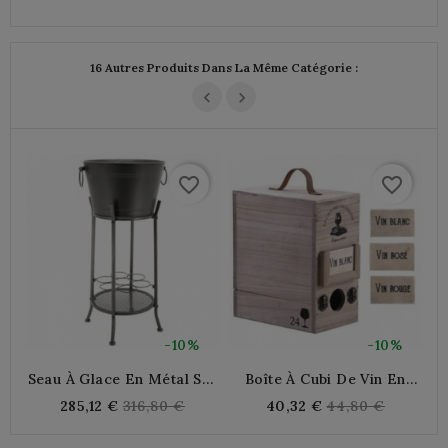
16 Autres Produits Dans La Même Catégorie :
favorite_border
favorite_border
-10%
-10%
Seau À Glace En Métal Sur
Boîte À Cubi De Vin En
S
Pied
Bois 3 Litres
Regular
Regular
285,12 €
316,80 €
40,32 €
44,80 €
price
price