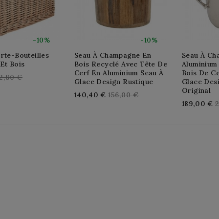
-10%
-10%
rte-Bouteilles
Seau À Champagne En
Seau À Ch
Et Bois
Bois Recyclé Avec Tête De
Aluminium
Cerf En Aluminium Seau À
Bois De Ce
egular
2,80 €
Glace Design Rustique
Glace Desi
rice
Original
Regular
140,40 €
156,00 €
R
189,00 €
2
price
p