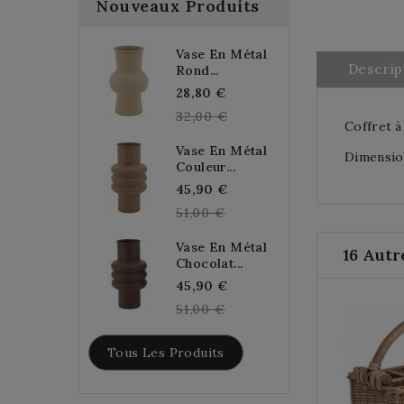
Nouveaux Produits
Vase En Métal
Descrip
Rond...
Regular
28,80 €
price
32,00 €
Coffret à
Vase En Métal
Dimensions
Couleur...
Regular
45,90 €
price
51,00 €
Vase En Métal
16 Autr
Chocolat...
Regular
45,90 €
price
51,00 €
Tous Les Produits