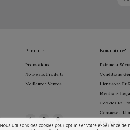
Produits
Boisnature'l
Promotions
Paiement Sécu
Nouveaux Produits
Conditions Gé
Meilleures Ventes
Livraisons Et 
Mentions Léga
Cookies Et Con
Contactez-No
Facebook
Pinterest
Instagram
Plan Du Site
Nous utilisons des cookies pour optimiser votre expérience de n