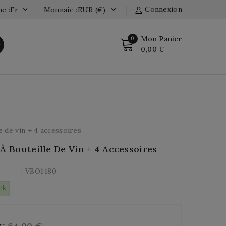
Connexion
e :fr
Monnaie :EUR (€)


Mon Panier
0
r
0,00 €
e de vin + 4 accessoires
 À Bouteille De Vin + 4 Accessoires
: VBO1480
ck