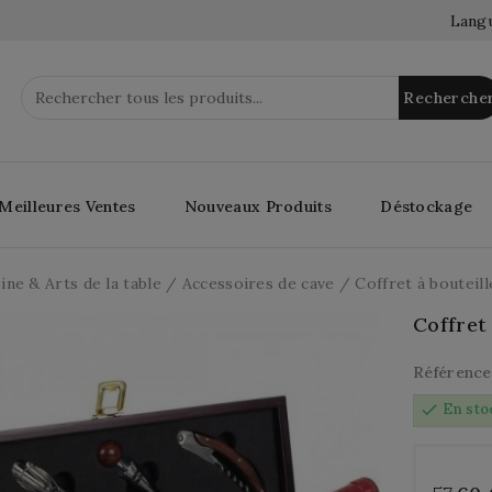
Langu
Recherche
Meilleures Ventes
Nouveaux Produits
Déstockage
ine & Arts de la table
Accessoires de cave
Coffret à bouteill
Coffret
Référence
check
En sto