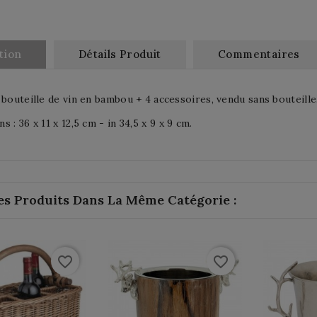
tion
Détails Produit
Commentaires
 bouteille de vin en bambou + 4 accessoires, vendu sans bouteille
 : 36 x 11 x 12,5 cm - in 34,5 x 9 x 9 cm.
es Produits Dans La Même Catégorie :
favorite_border
favorite_border