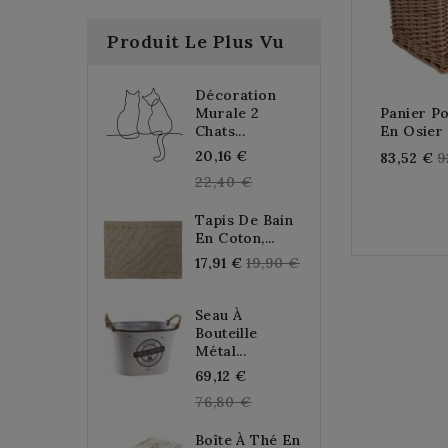
Produit Le Plus Vu
Décoration
Murale 2
Panier Po
Chats...
En Osier 
Regular
20,16 €
R
83,52 €
9
price
22,40 €
p
Tapis De Bain
En Coton,...
Regular
17,91 €
19,90 €
price
Seau À
Bouteille
Métal...
Regular
69,12 €
price
76,80 €
Boîte À Thé En