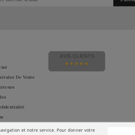
AVIS CLIENTS
risé
nérales De Vente
Retours
les
fidentialité
us
avigation et notre service. Pour donner votre