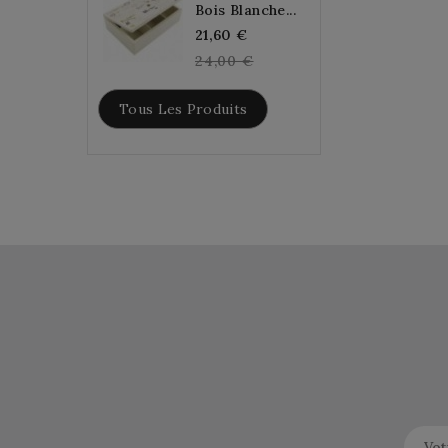
Bois Blanche...
Regular
21,60 €
price
24,00 €
Tous Les Produits