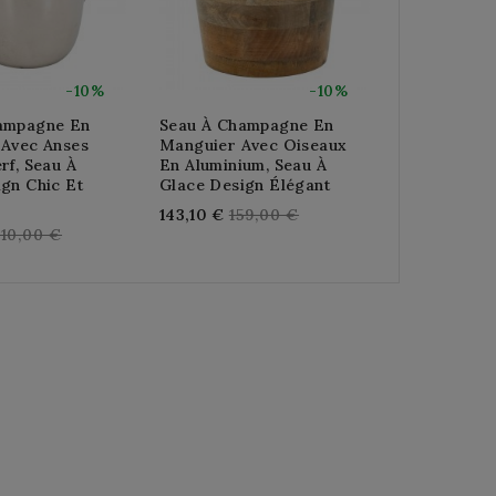
-10%
-10%
ampagne En
Seau À Champagne En
Panier Port
 Avec Anses
Manguier Avec Oiseaux
En Métal X6
rf, Seau À
En Aluminium, Seau À
Reg
48,96 €
54
gn Chic Et
Glace Design Élégant
pri
Regular
143,10 €
159,00 €
egular
10,00 €
price
rice