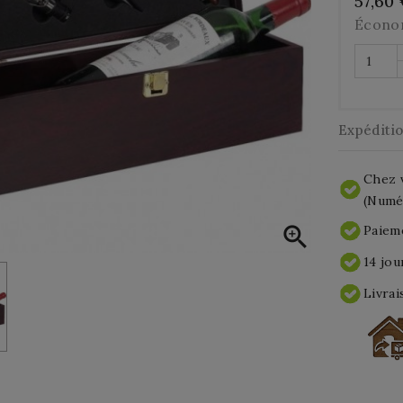
57,60
Écono
Expéditi
Chez v
(Numér

Paieme
14 jou
Livrai