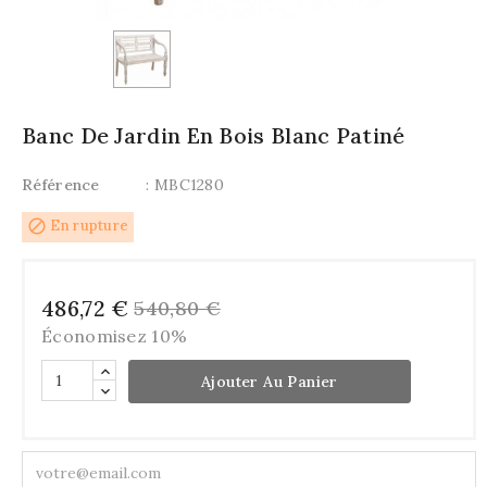
Banc De Jardin En Bois Blanc Patiné
Référence
: MBC1280
block
En rupture
486,72 €
540,80 €
Économisez 10%
Ajouter Au Panier