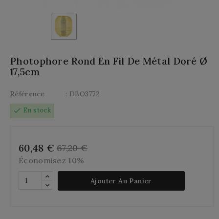
Photophore Rond En Fil De Métal Doré Ø
17,5cm
Référence
: DBO3772
check
En stock
60,48 €
67,20 €
Économisez 10%
Ajouter Au Panier