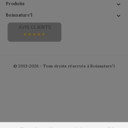
Produits

Boisnature'l

AVIS CLIENTS
© 2013-2026 - Tous droits réservés à Boisnature'l