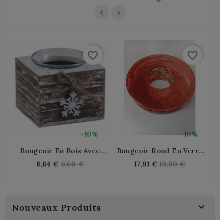
favorite_border
favorite_border
-10%
-10%
Bougeoir En Bois Avec
Bougeoir Rond En Verre
Flocon De Neige Noël
Rouge À Relief Avec Fond
Regular
Regular
8,64 €
9,60 €
17,91 €
19,90 €
Miroir
price
price

Nouveaux Produits